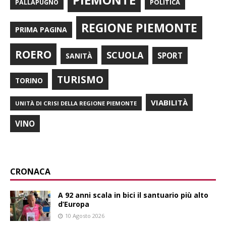
POLITICA
PALLAPUGNO
REGIONE PIEMONTE
PRIMA PAGINA
ROERO
SCUOLA
SPORT
SANITÀ
TURISMO
TORINO
VIABILITÀ
UNITÀ DI CRISI DELLA REGIONE PIEMONTE
VINO
CRONACA
A 92 anni scala in bici il santuario più alto
d’Europa
10 Agosto 2026