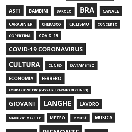
BRA
ASTI
BAMBINI
CANALE
BAROLO
CARABINIERI
CICLISMO
CHERASCO
CONCERTO
COPERTINA
COVID-19
COVID-19 CORONAVIRUS
CULTURA
CUNEO
DATAMETEO
FERRERO
ECONOMIA
FONDAZIONE CRC (CASSA RISPARMIO DI CUNEO)
LANGHE
GIOVANI
LAVORO
METEO
MUSICA
MONTÀ
MAURIZIO MARELLO
PIEMONTE