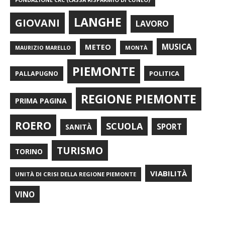
LANGHE
GIOVANI
LAVORO
METEO
MUSICA
MONTÀ
MAURIZIO MARELLO
PIEMONTE
POLITICA
PALLAPUGNO
REGIONE PIEMONTE
PRIMA PAGINA
ROERO
SCUOLA
SPORT
SANITÀ
TURISMO
TORINO
VIABILITÀ
UNITÀ DI CRISI DELLA REGIONE PIEMONTE
VINO