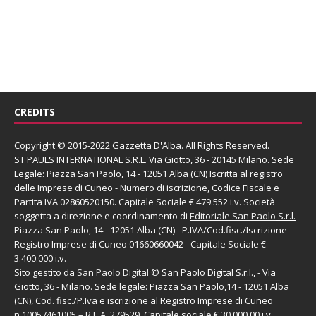
CREDITS
Copyright © 2015-2022 Gazzetta D'Alba. All Rights Reserved.
ST PAULS INTERNATIONAL S.R.L.
Via Giotto, 36 - 20145 Milano. Sede
Legale: Piazza San Paolo, 14 - 12051 Alba (CN) Iscritta al registro
delle Imprese di Cuneo - Numero di iscrizione, Codice Fiscale e
Partita IVA 02860520150. Capitale Sociale € 479.552 i.v. Società
soggetta a direzione e coordinamento di
Editoriale San Paolo
S.r.l.
-
Piazza San Paolo, 14 - 12051 Alba (CN) - P.IVA/Cod.fisc./Iscrizione
Registro Imprese di Cuneo 01660660042 - Capitale Sociale €
3.400.000 i.v.
Sito gestito da
San Paolo Digital
©
San Paolo Digital S.r.l.
, - Via
Giotto, 36 - Milano. Sede legale: Piazza San Paolo,14 - 12051 Alba
(CN), Cod. fisc./P.Iva e iscrizione al Registro Imprese di Cuneo
n.10057461005 – R.E.A. 279529. Capitale sociale € 30.000,00 i.v.