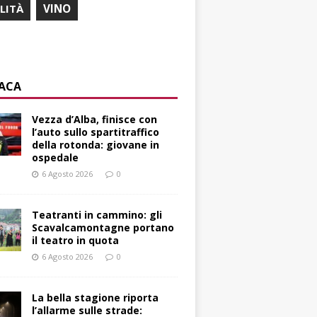
ILITÀ
VINO
ACA
Vezza d’Alba, finisce con
l’auto sullo spartitraffico
della rotonda: giovane in
ospedale
6 Agosto 2026
0
Teatranti in cammino: gli
Scavalcamontagne portano
il teatro in quota
6 Agosto 2026
0
La bella stagione riporta
l’allarme sulle strade: