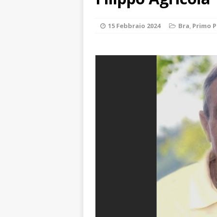
«Nessun conflitto
[ 6 Agosto 2026 
15 Febbraio 2024
Bra
,
Primo P
planetario sulla 
[ 6 Agosto 2026 
dell’Alba 7
AL
[ 6 Agosto 2026 
l’edizione 2026
[ 6 Agosto 2026 
1,5 milioni di eur
[ 6 Agosto 2026 
rotonda: giovan