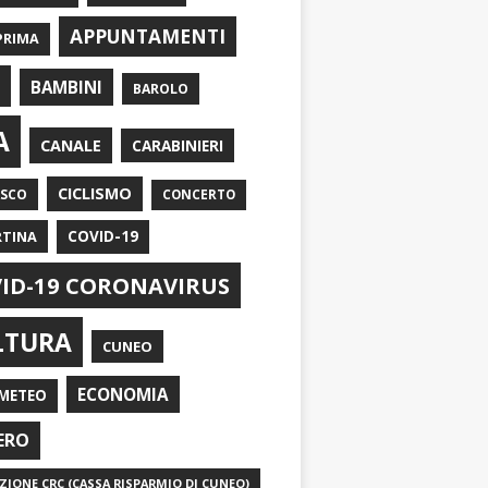
APPUNTAMENTI
PRIMA
I
BAMBINI
BAROLO
A
CANALE
CARABINIERI
CICLISMO
ASCO
CONCERTO
RTINA
COVID-19
ID-19 CORONAVIRUS
LTURA
CUNEO
ECONOMIA
METEO
ERO
IONE CRC (CASSA RISPARMIO DI CUNEO)