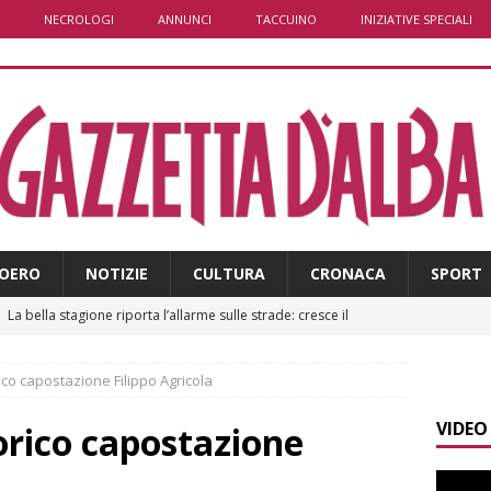
NECROLOGI
ANNUNCI
TACCUINO
INIZIATIVE SPECIALI
OERO
NOTIZIE
CULTURA
CRONACA
SPORT
]
La bella stagione riporta l’allarme sulle strade: cresce il
 NOTIZIE
ico capostazione Filippo Agricola
]
Piemonte punta sull’automotive con le Aree di Accelerazione
VIDEO
E
orico capostazione
]
Dimissioni in Consiglio comunale ad Alba, Galeasso lascia: