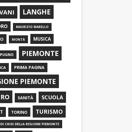
LANGHE
VANI
ORO
MAURIZIO MARELLO
EO
MUSICA
MONTÀ
PIEMONTE
APUGNO
PRIMA PAGINA
ICA
GIONE PIEMONTE
ERO
SCUOLA
SANITÀ
TURISMO
RT
TORINO
DI CRISI DELLA REGIONE PIEMONTE