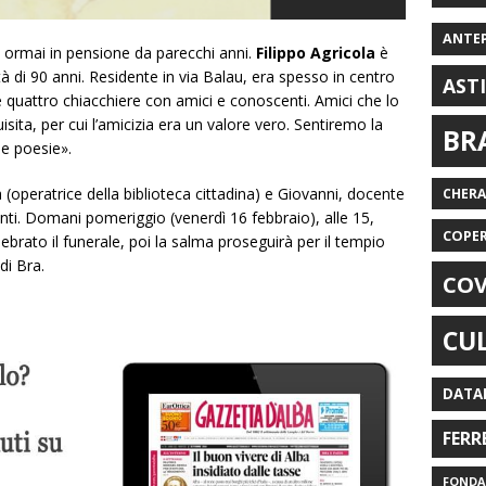
ANTE
 ormai in pensione da parecchi anni.
Filippo Agricola
è
tà di 90 anni. Residente in via Balau, era spesso in centro
AST
 quattro chiacchiere con amici e conoscenti. Amici che lo
ta, per cui l’amicizia era un valore vero. Sentiremo la
BR
e poesie».
sa (operatrice della biblioteca cittadina) e Giovanni, docente
CHER
enti. Domani pomeriggio (venerdì 16 febbraio), alle 15,
COPE
ebrato il funerale, poi la salma proseguirà per il tempio
di Bra.
COV
CU
DATA
FERR
FONDAZ