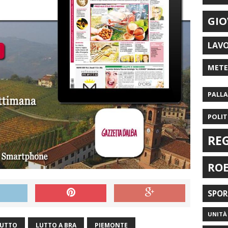
GIO
LAV
MET
PALL
POLIT
RE
RO
SPO
UNITÀ 
LUTTO
LUTTO A BRA
PIEMONTE