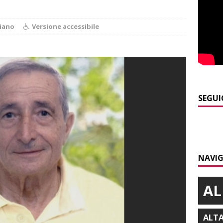
 d’interessi»
ALBA
]
ITINERARI / In gita a Infini.To, il sorprendente museo e
iano
Versione accessibile
collina di Pino torinese
ALBA
]
Incendio a Valdieri, trasferiti per precauzione gli scout
BA
]
Palio di Asti, Andrea Calamassi confermato mossiere per
SEGUI
ALTRE NOTIZIE
]
Nidi comunali: coinvolti 77 Comuni piemontesi, dalla Regione
o per ampliare gli orari dei servizi a parità di tariffa
BRA
NAVIG
]
Vezza d’Alba, finisce con l’auto sullo spartitraffico della
e in ospedale
CRONACA
AL
ALT