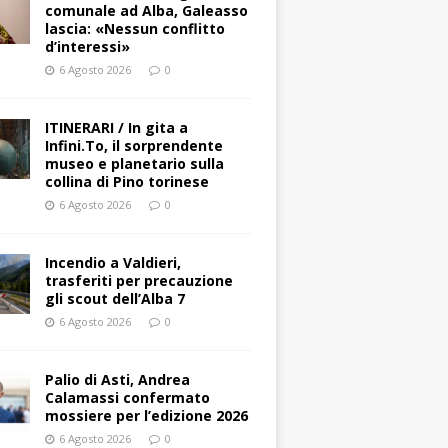
comunale ad Alba, Galeasso
lascia: «Nessun conflitto
d’interessi»
6 Agosto 2026
0
ITINERARI / In gita a
Infini.To, il sorprendente
museo e planetario sulla
collina di Pino torinese
6 Agosto 2026
0
Incendio a Valdieri,
trasferiti per precauzione
gli scout dell’Alba 7
6 Agosto 2026
0
Palio di Asti, Andrea
Calamassi confermato
mossiere per l’edizione 2026
6 Agosto 2026
0