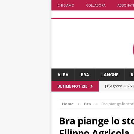
CHI SIAMO
COLLABORA
ABBONATI
ALBA
BRA
LANGHE
R
[ 6 Agosto 2026 
ULTIME NOTIZIE
numero
ALTRE
Home
Bra
Bra piange lo stor
[ 6 Agosto 2026 
ALTRE NOTIZI
Bra piange lo st
[ 6 Agosto 2026 
Filippo Agricola