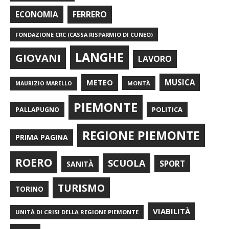
FERRERO
ECONOMIA
FONDAZIONE CRC (CASSA RISPARMIO DI CUNEO)
LANGHE
GIOVANI
LAVORO
METEO
MUSICA
MONTÀ
MAURIZIO MARELLO
PIEMONTE
POLITICA
PALLAPUGNO
REGIONE PIEMONTE
PRIMA PAGINA
ROERO
SCUOLA
SPORT
SANITÀ
TURISMO
TORINO
VIABILITÀ
UNITÀ DI CRISI DELLA REGIONE PIEMONTE