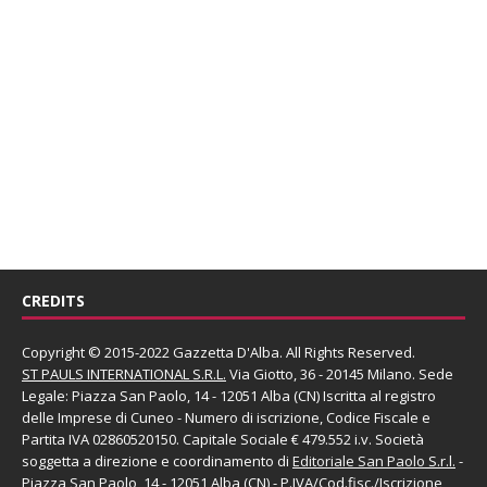
CREDITS
Copyright © 2015-2022 Gazzetta D'Alba. All Rights Reserved.
ST PAULS INTERNATIONAL S.R.L.
Via Giotto, 36 - 20145 Milano. Sede
Legale: Piazza San Paolo, 14 - 12051 Alba (CN) Iscritta al registro
delle Imprese di Cuneo - Numero di iscrizione, Codice Fiscale e
Partita IVA 02860520150. Capitale Sociale € 479.552 i.v. Società
soggetta a direzione e coordinamento di
Editoriale San Paolo
S.r.l.
-
Piazza San Paolo, 14 - 12051 Alba (CN) - P.IVA/Cod.fisc./Iscrizione