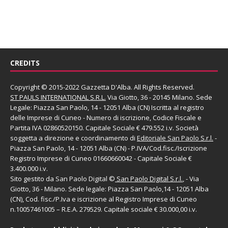
CREDITS
Copyright © 2015-2022 Gazzetta D'Alba. All Rights Reserved.
ST PAULS INTERNATIONAL S.R.L.
Via Giotto, 36 - 20145 Milano. Sede
Legale: Piazza San Paolo, 14 - 12051 Alba (CN) Iscritta al registro
delle Imprese di Cuneo - Numero di iscrizione, Codice Fiscale e
Partita IVA 02860520150. Capitale Sociale € 479.552 i.v. Società
soggetta a direzione e coordinamento di
Editoriale San Paolo
S.r.l.
-
Piazza San Paolo, 14 - 12051 Alba (CN) - P.IVA/Cod.fisc./Iscrizione
Registro Imprese di Cuneo 01660660042 - Capitale Sociale €
3.400.000 i.v.
Sito gestito da
San Paolo Digital
©
San Paolo Digital S.r.l.
, - Via
Giotto, 36 - Milano. Sede legale: Piazza San Paolo,14 - 12051 Alba
(CN), Cod. fisc./P.Iva e iscrizione al Registro Imprese di Cuneo
n.10057461005 – R.E.A. 279529. Capitale sociale € 30.000,00 i.v.