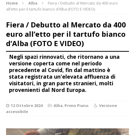
Home
Alba
Fiera / Debutto al Mercato da 400 euro
all’etto per il tartufo bianco d’Alba (FOTO E VIDEO)
Fiera / Debutto al Mercato da 400
euro all’etto per il tartufo bianco
d’Alba (FOTO E VIDEO)
Negli spazi rinnovati, che ritornano a una
versione coperta come nel periodo
precedente al Covid, fin dal mattino è
stata registrata un'elevata affluenza di
visitatori, in gran parte stranieri, molti
provenienti dal Nord Europa.
12 Ottobre 2024
Alba
,
Primo Piano
Versione
accessibile