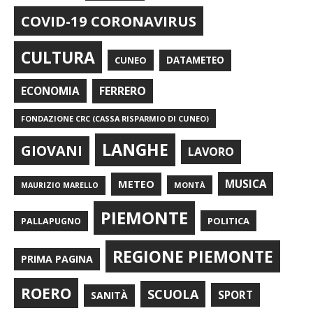
COVID-19 CORONAVIRUS
CULTURA
CUNEO
DATAMETEO
FERRERO
ECONOMIA
FONDAZIONE CRC (CASSA RISPARMIO DI CUNEO)
LANGHE
GIOVANI
LAVORO
METEO
MUSICA
MONTÀ
MAURIZIO MARELLO
PIEMONTE
POLITICA
PALLAPUGNO
REGIONE PIEMONTE
PRIMA PAGINA
ROERO
SCUOLA
SPORT
SANITÀ