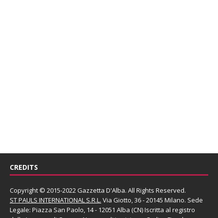
CREDITS
Copyright © 2015-2022 Gazzetta D'Alba. All Rights Reserved.
ST PAULS INTERNATIONAL S.R.L.
Via Giotto, 36 - 20145 Milano. Sede
Legale: Piazza San Paolo, 14 - 12051 Alba (CN) Iscritta al registro