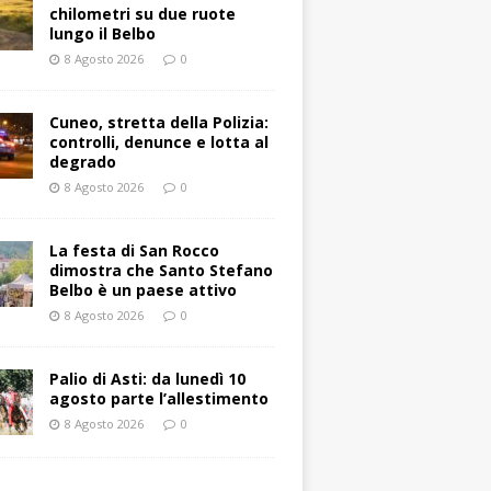
chilometri su due ruote
lungo il Belbo
8 Agosto 2026
0
Cuneo, stretta della Polizia:
controlli, denunce e lotta al
degrado
8 Agosto 2026
0
La festa di San Rocco
dimostra che Santo Stefano
Belbo è un paese attivo
8 Agosto 2026
0
Palio di Asti: da lunedì 10
agosto parte l’allestimento
8 Agosto 2026
0