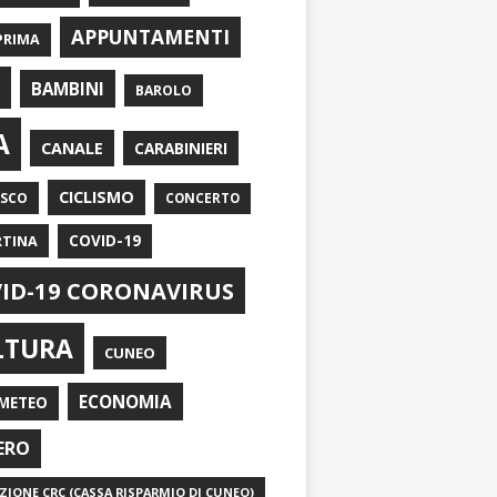
APPUNTAMENTI
PRIMA
I
BAMBINI
BAROLO
A
CANALE
CARABINIERI
CICLISMO
ASCO
CONCERTO
RTINA
COVID-19
ID-19 CORONAVIRUS
LTURA
CUNEO
ECONOMIA
METEO
ERO
IONE CRC (CASSA RISPARMIO DI CUNEO)