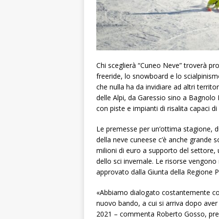
Chi sceglierà “Cuneo Neve” troverà prop
freeride, lo snowboard e lo scialpinismo
che nulla ha da invidiare ad altri territ
delle Alpi, da Garessio sino a Bagnolo 
con piste e impianti di risalita capaci d
Le premesse per un’ottima stagione, dunq
della neve cuneese c’è anche grande so
milioni di euro a supporto del settore, 
dello sci invernale. Le risorse vengon
approvato dalla Giunta della Regione 
«Abbiamo dialogato costantemente con
nuovo bando, a cui si arriva dopo aver
2021 – commenta Roberto Gosso, presi