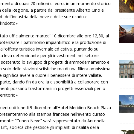
amento di quasi 70 milioni di euro, in un momento storico
 della Regione, a partire dal presidente Alberto Cirio e
i dell’industria della neve e delle sue ricadute
’indotto».
tato ufficialmente martedì 10 dicembre alle ore 12,30, al
otenziare il patrimonio impiantistico e la produzione di
 all’offerta turistica invernale ed estiva, puntando su
na leva determinante per gli investimenti nel settore –
rà sostenuto lo sviluppo di progetti di ammodernamento e
 solo delle stazioni sciistiche ma di una filiera ampissima.
 significa avere a cuore il benessere di intere vallate.
arte, dando fin da ora la disponibilità a collaborare con
stimenti possano trasformarsi in progetti essenziali per lo
territorio».
ento di lunedì 9 dicembre all’Hotel Meridien Beach Plaza
i presenteranno alla stampa francese nell’evento curato
Piemonte: “Cuneo Neve” sarà rappresentato da Antonella
ft, società che gestisce gli impianti di risalita della