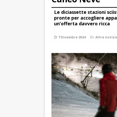
rotatoria
ALB
Le diciassette stazioni sci
[ 8 Agosto 2026 
pronte per accogliere appa
un’offerta davvero ricca
LANGHE
[ 8 Agosto 2026 
7 Dicembre 2024
Altre notizi
degrado
CRO
[ 8 Agosto 2026 
paese attivo
L
[ 9 Agosto 2026 
lo fa arrestare