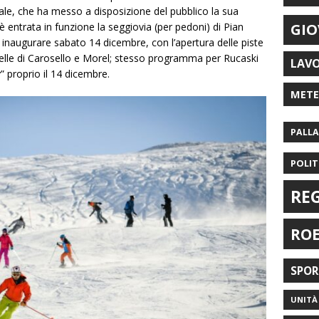
ale, che ha messo a disposizione del pubblico la sua
 entrata in funzione la seggiovia (per pedoni) di Pian
GIO
inaugurare sabato 14 dicembre, con l’apertura delle piste
quelle di Carosello e Morel; stesso programma per Rucaski
LAV
” proprio il 14 dicembre.
MET
PALL
POLIT
RE
RO
SPO
UNITÀ 