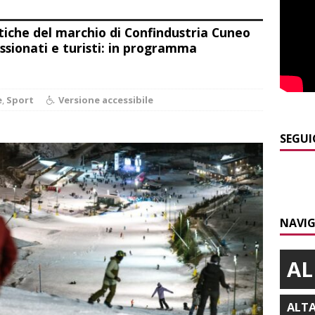
A
istiche del marchio di Confindustria Cuneo
]
ITINERARI / Trenta chilometri su due ruote lungo il Belbo
ssionati e turisti: in programma
]
Cuneo, stretta della Polizia: controlli, denunce e lotta al
e
,
Sport
Versione accessibile
NACA
]
La festa di San Rocco dimostra che Santo Stefano Belbo è un
SEGUI
ANGHE
]
Succede a Trofarello, vede un ladro attraverso la telecamera e
CRONACA
NAVIG
AL
ALT