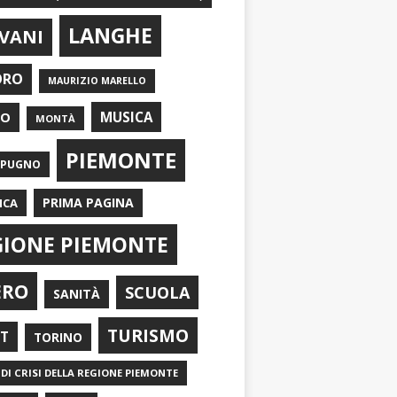
LANGHE
VANI
ORO
MAURIZIO MARELLO
EO
MUSICA
MONTÀ
PIEMONTE
APUGNO
PRIMA PAGINA
ICA
GIONE PIEMONTE
ERO
SCUOLA
SANITÀ
TURISMO
RT
TORINO
DI CRISI DELLA REGIONE PIEMONTE