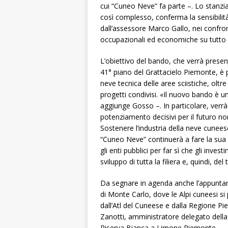
cui “Cuneo Neve” fa parte –. Lo stanzi
così complesso, conferma la sensibilità
dall’assessore Marco Gallo, nei confront
occupazionali ed economiche su tutto l
L’obiettivo del bando, che verrà presen
41° piano del Grattacielo Piemonte, è p
neve tecnica delle aree sciistiche, oltre
progetti condivisi. «Il nuovo bando è u
aggiunge Gosso –. In particolare, ver
potenziamento decisivi per il futuro non
Sostenere l’industria della neve cuneese
“Cuneo Neve” continuerà a fare la sua p
gli enti pubblici per far sì che gli inve
sviluppo di tutta la filiera e, quindi, del 
Da segnare in agenda anche l’appuntam
di Monte Carlo, dove le Alpi cuneesi s
dall’Atl del Cuneese e dalla Regione 
Zanotti, amministratore delegato della Li
Riserva Bianca a Limone Piemonte.