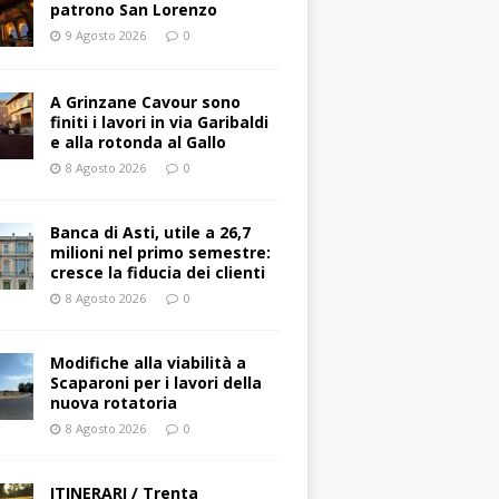
patrono San Lorenzo
9 Agosto 2026
0
A Grinzane Cavour sono
finiti i lavori in via Garibaldi
e alla rotonda al Gallo
8 Agosto 2026
0
Banca di Asti, utile a 26,7
milioni nel primo semestre:
cresce la fiducia dei clienti
8 Agosto 2026
0
Modifiche alla viabilità a
Scaparoni per i lavori della
nuova rotatoria
8 Agosto 2026
0
ITINERARI / Trenta