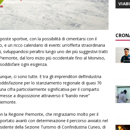
VIAB
CRON
oste sportive, con la possibilità di cimentarsi con il
, e un ricco calendario di eventi: un’offerta straordinaria
ori, sviluppandosi peraltro lungo uno dei più suggestivi tratti
Piemonte, dal loro inizio più occidentale fino al Monviso,
i soddisfare ogni esigenza.
ue, ci sono tutte. E tra gli imprenditori dell’industria
ddisfazione per lo stanziamento regionale di quasi 70
una cifra particolarmente significativa per il comparto
o messe a disposizione attraverso il “bando neve”
Piemonte.
 la Regione Piemonte, che ringraziamo molto per il
 portato avanti con determinazione il percorso avviato nel
dente della Sezione Turismo di Confindustria Cuneo, di