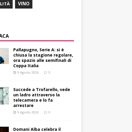
ILITÀ
VINO
ACA
Pallapugno, Serie A: si è
chiusa la stagione regolare,
ora spazio alle semifinali di
Coppa Italia
9 Agosto 2026
0
Succede a Trofarello, vede
un ladro attraverso la
telecamera e lo fa
arrestare
9 Agosto 2026
0
Domani Alba celebra il