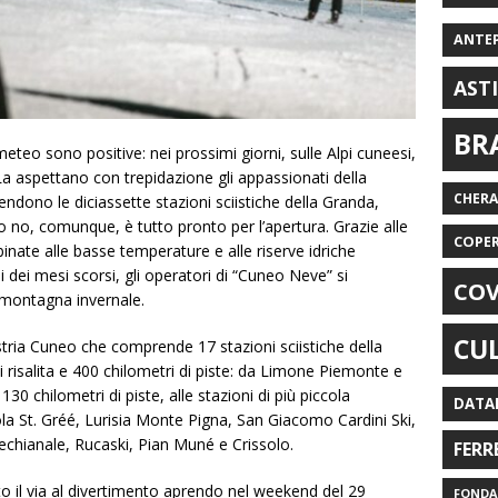
ANTE
AST
BR
eteo sono positive: nei prossimi giorni, sulle Alpi cuneesi,
a aspettano con trepidazione gli appassionati della
CHER
endono le diciassette stazioni sciistiche della Granda,
o no, comunque, è tutto pronto per l’apertura. Grazie alle
COPE
nate alle basse temperature e alle riserve idriche
i dei mesi scorsi, gli operatori di “Cuneo Neve” si
COV
a montagna invernale.
CU
tria Cuneo che comprende 17 stazioni sciistiche della
di risalita e 400 chilometri di piste: da Limone Piemonte e
0 chilometri di piste, alle stazioni di più piccola
DATA
a St. Gréé, Lurisia Monte Pigna, San Giacomo Cardini Ski,
chianale, Rucaski, Pian Muné e Crissolo.
FERR
 il via al divertimento aprendo nel weekend del 29
FONDAZ