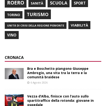
ROERO
SCUOLA
SPORT
SANITÀ
TURISMO
TORINO
VIABILITÀ
UNITÀ DI CRISI DELLA REGIONE PIEMONTE
VINO
CRONACA
Bra e Boschetto piangono Giuseppe
Ambrogio, una vita tra la terra e la
comunità braidese
6 Agosto 2026
Vezza d’Alba, finisce con l’auto sullo
spartitraffico della rotonda: giovane in
ospedale