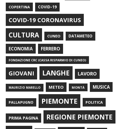
COPERTINA
COVID-19
COVID-19 CORONAVIRUS
CULTURA
CUNEO
DATAMETEO
FERRERO
ECONOMIA
FONDAZIONE CRC (CASSA RISPARMIO DI CUNEO)
LANGHE
GIOVANI
LAVORO
METEO
MUSICA
MONTÀ
MAURIZIO MARELLO
PIEMONTE
POLITICA
PALLAPUGNO
REGIONE PIEMONTE
PRIMA PAGINA