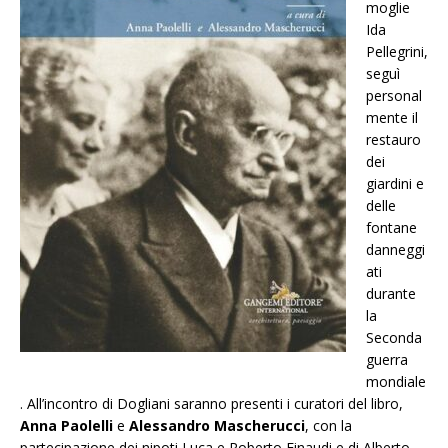
moglie
Ida
Pellegrini,
seguì
personal
mente il
restauro
dei
giardini e
delle
fontane
danneggi
ati
durante
la
Seconda
guerra
mondiale
. All’incontro di Dogliani saranno presenti i curatori del libro,
Anna Paolelli
e
Alessandro Mascherucci
, con la
partecipazione dei nipoti Luca e Roberto Einaudi e di Alberto