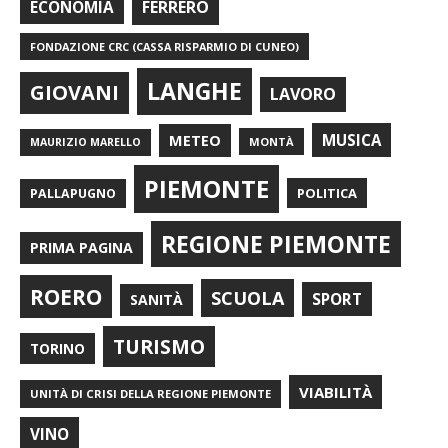
FERRERO
ECONOMIA
FONDAZIONE CRC (CASSA RISPARMIO DI CUNEO)
LANGHE
GIOVANI
LAVORO
METEO
MUSICA
MONTÀ
MAURIZIO MARELLO
PIEMONTE
POLITICA
PALLAPUGNO
REGIONE PIEMONTE
PRIMA PAGINA
ROERO
SCUOLA
SPORT
SANITÀ
TURISMO
TORINO
VIABILITÀ
UNITÀ DI CRISI DELLA REGIONE PIEMONTE
VINO