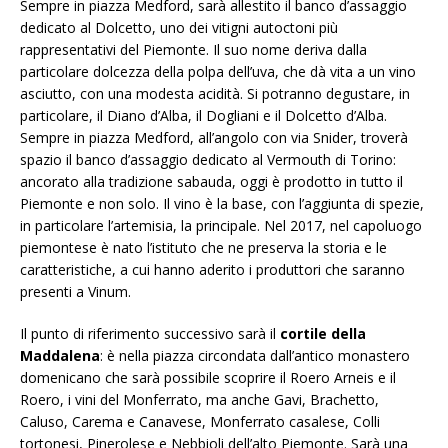
Sempre in piazza Medford, sarà allestito il banco d’assaggio
dedicato al Dolcetto, uno dei vitigni autoctoni più
rappresentativi del Piemonte. Il suo nome deriva dalla
particolare dolcezza della polpa dell’uva, che dà vita a un vino
asciutto, con una modesta acidità. Si potranno degustare, in
particolare, il Diano d’Alba, il Dogliani e il Dolcetto d’Alba.
Sempre in piazza Medford, all’angolo con via Snider, troverà
spazio il banco d’assaggio dedicato al Vermouth di Torino:
ancorato alla tradizione sabauda, oggi è prodotto in tutto il
Piemonte e non solo. Il vino è la base, con l’aggiunta di spezie,
in particolare l’artemisia, la principale. Nel 2017, nel capoluogo
piemontese è nato l’istituto che ne preserva la storia e le
caratteristiche, a cui hanno aderito i produttori che saranno
presenti a Vinum.
Il punto di riferimento successivo sarà il
cortile della
Maddalena
: è nella piazza circondata dall’antico monastero
domenicano che sarà possibile scoprire il Roero Arneis e il
Roero, i vini del Monferrato, ma anche Gavi, Brachetto,
Caluso, Carema e Canavese, Monferrato casalese, Colli
tortonesi, Pinerolese e Nebbioli dell’alto Piemonte. Sarà una