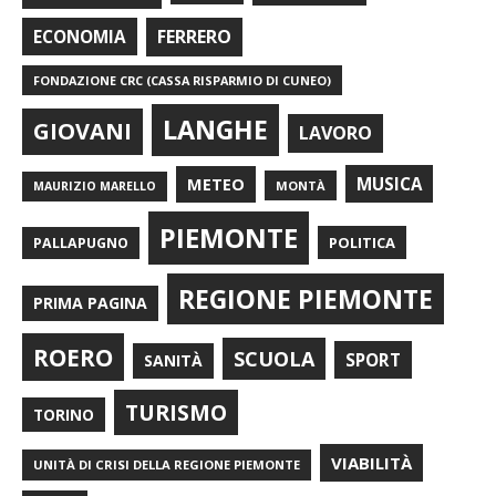
FERRERO
ECONOMIA
FONDAZIONE CRC (CASSA RISPARMIO DI CUNEO)
LANGHE
GIOVANI
LAVORO
METEO
MUSICA
MONTÀ
MAURIZIO MARELLO
PIEMONTE
POLITICA
PALLAPUGNO
REGIONE PIEMONTE
PRIMA PAGINA
ROERO
SCUOLA
SPORT
SANITÀ
TURISMO
TORINO
VIABILITÀ
UNITÀ DI CRISI DELLA REGIONE PIEMONTE