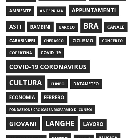
APPUNTAMENTI
AMBIENTE
ANTEPRIMA
BRA
ASTI
BAMBINI
CANALE
BAROLO
CARABINIERI
CICLISMO
CHERASCO
CONCERTO
COPERTINA
COVID-19
COVID-19 CORONAVIRUS
CULTURA
CUNEO
DATAMETEO
FERRERO
ECONOMIA
FONDAZIONE CRC (CASSA RISPARMIO DI CUNEO)
LANGHE
GIOVANI
LAVORO