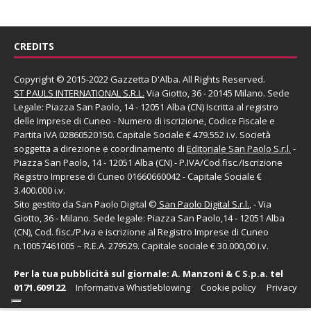
CREDITS
Copyright © 2015-2022 Gazzetta D'Alba. All Rights Reserved.
ST PAULS INTERNATIONAL S.R.L.
Via Giotto, 36 - 20145 Milano. Sede
Legale: Piazza San Paolo, 14 - 12051 Alba (CN) Iscritta al registro
delle Imprese di Cuneo - Numero di iscrizione, Codice Fiscale e
Partita IVA 02860520150. Capitale Sociale € 479.552 i.v. Società
soggetta a direzione e coordinamento di
Editoriale San Paolo
S.r.l.
-
Piazza San Paolo, 14 - 12051 Alba (CN) - P.IVA/Cod.fisc./Iscrizione
Registro Imprese di Cuneo 01660660042 - Capitale Sociale €
3.400.000 i.v.
Sito gestito da
San Paolo Digital
©
San Paolo Digital S.r.l.
, - Via
Giotto, 36 - Milano. Sede legale: Piazza San Paolo,14 - 12051 Alba
(CN), Cod. fisc./P.Iva e iscrizione al Registro Imprese di Cuneo
n.10057461005 – R.E.A. 279529. Capitale sociale € 30.000,00 i.v.
Per la tua pubblicità sul giornale:
A. Manzoni & C S.p.a.
tel
0171.609122
Informativa Whistleblowing
Cookie policy
Privacy