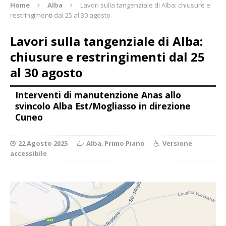
Home
Alba
Lavori sulla tangenziale di Alba: chiusure e
restringimenti dal 25 al 30 agosto
Lavori sulla tangenziale di Alba:
chiusure e restringimenti dal 25
al 30 agosto
Interventi di manutenzione Anas allo
svincolo Alba Est/Mogliasso in direzione
Cuneo
22 Agosto 2025
Alba
,
Primo Piano
Versione
accessibile