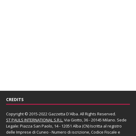
CREDITS
Copyright © 2015-2022 Gazzetta D'Alba. All Rights Reserved.
ST PAULS INTERNATIONAL S.R.L.
Via Giotto, 36 - 20145 Milano. Sede
Legale: Piazza San Paolo, 14 - 12051 Alba (CN) Iscritta al registro
delle Imprese di Cuneo - Numero di iscrizione, Codice Fiscale e