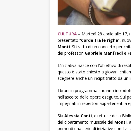
CULTURA
– Martedì 28 aprile alle 17, n
presentato “
Corde tra le righe
”, nuov
Monti
. Si tratta di un concerto per chit
dei professori
Gabriele Manfredi
e
F
L’iniziativa nasce con l’obiettivo di res
questo è stato chiesto a giovani chitarri
scegliere anche un incipit tratto da un 
I brani in programma saranno introdott
nell’ascolto delle opere eseguite. Sul p
impegnati in repertori appartenenti a 
Sia
Alessia Conti
, direttrice della Bib
del dipartimento musicale del
Monti
, 
primo di una serie di iniziative condivise 