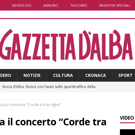
NECROLOGI
ANNUNCI
TACCUINO
INIZIATIVE SPECIALI
OERO
NOTIZIE
CULTURA
CRONACA
SPORT
]
Vezza d’Alba, finisce con l’auto sullo spartitraffico della
e in ospedale
CRONACA
oteca il concerto “Corde tra le righe”
]
La bella stagione riporta l’allarme sulle strade: cresce il
VIDEO
 NOTIZIE
ca il concerto “Corde tra
]
Piemonte punta sull’automotive con le Aree di Accelerazione