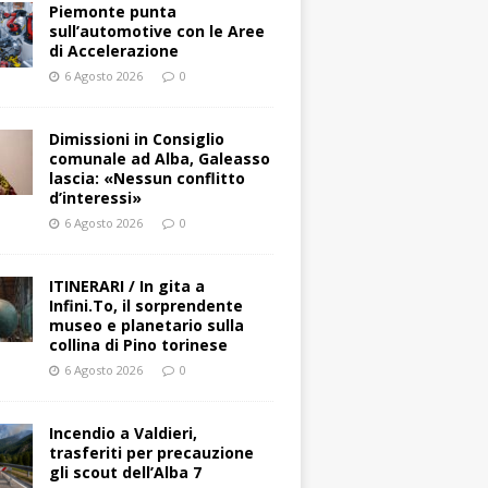
Piemonte punta
sull’automotive con le Aree
di Accelerazione
6 Agosto 2026
0
Dimissioni in Consiglio
comunale ad Alba, Galeasso
lascia: «Nessun conflitto
d’interessi»
6 Agosto 2026
0
ITINERARI / In gita a
Infini.To, il sorprendente
museo e planetario sulla
collina di Pino torinese
6 Agosto 2026
0
Incendio a Valdieri,
trasferiti per precauzione
gli scout dell’Alba 7