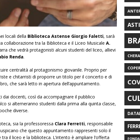
ANTE
AST
ei locali della
Biblioteca Astense
Giorgio Faletti
, sarà
BR
a collaborazione tra la Biblioteca e il Liceo Musicale
A.
arra che vedrà protagonisti alcuni studenti del liceo, allievi
CHER
abio Renda
.
COPE
tituire centralità al protagonismo giovanile. Proprio per
ste e chitarristi di proporre un titolo per il concerto e di
COV
libro, che sarà letto in apertura dell’appuntamento.
CU
i dai docenti, così da accompagnare il pubblico
alco si alterneranno studenti dalla prima alla quinta classe,
epoche diverse.
DATA
lioteca, sia la professoressa
Clara Ferretti
, responsabile
FERR
auspicano che questo appuntamento rappresenti solo il
tra il liceo e la biblioteca. L’intento è ampliare l’offerta
FONDAZ