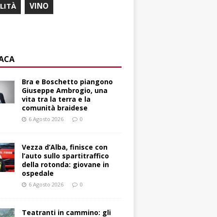
ILITÀ
VINO
ACA
Bra e Boschetto piangono
Giuseppe Ambrogio, una
vita tra la terra e la
comunità braidese
6 Agosto 2026
0
Vezza d’Alba, finisce con
l’auto sullo spartitraffico
della rotonda: giovane in
ospedale
6 Agosto 2026
0
Teatranti in cammino: gli