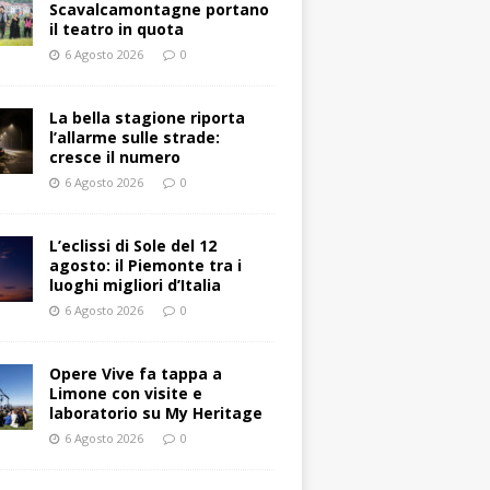
Scavalcamontagne portano
il teatro in quota
6 Agosto 2026
0
La bella stagione riporta
l’allarme sulle strade:
cresce il numero
6 Agosto 2026
0
L’eclissi di Sole del 12
agosto: il Piemonte tra i
luoghi migliori d’Italia
6 Agosto 2026
0
Opere Vive fa tappa a
Limone con visite e
laboratorio su My Heritage
6 Agosto 2026
0