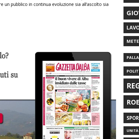
are un pubblico in continua evoluzione sia all’ascolto sia
GIO
LAV
MET
PALL
POLIT
RE
RO
SPO
UNITÀ 