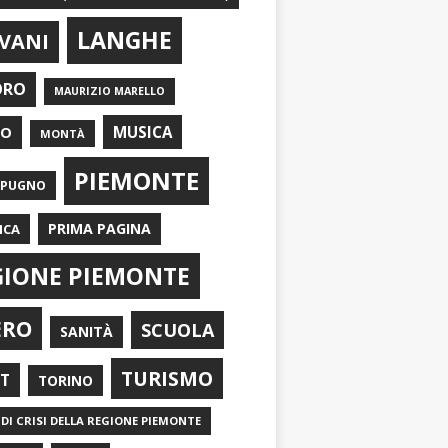
LANGHE
VANI
ORO
MAURIZIO MARELLO
EO
MUSICA
MONTÀ
PIEMONTE
APUGNO
PRIMA PAGINA
ICA
GIONE PIEMONTE
ERO
SCUOLA
SANITÀ
TURISMO
RT
TORINO
DI CRISI DELLA REGIONE PIEMONTE