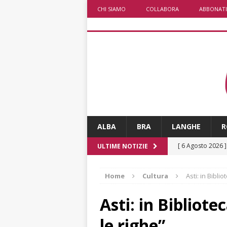
CHI SIAMO
COLLABORA
ABBONATI
ALBA
BRA
LANGHE
R
[ 6 Agosto 2026 
ULTIME NOTIZIE
rotonda: giovan
Home
Cultura
Asti: in Bibli
[ 6 Agosto 2026 
numero
ALTRE
Asti: in Bibliote
[ 6 Agosto 2026 
le righe”