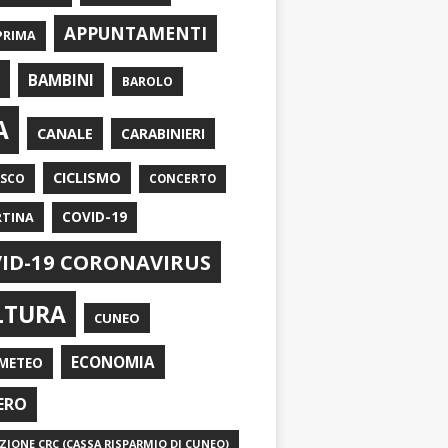
APPUNTAMENTI
PRIMA
I
BAMBINI
BAROLO
A
CANALE
CARABINIERI
CICLISMO
ASCO
CONCERTO
RTINA
COVID-19
ID-19 CORONAVIRUS
LTURA
CUNEO
ECONOMIA
METEO
ERO
IONE CRC (CASSA RISPARMIO DI CUNEO)