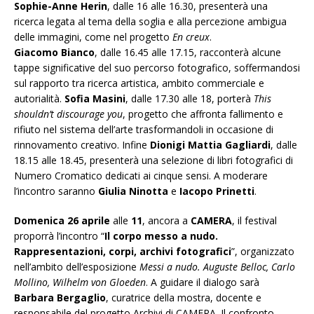
Sophie-Anne Herin
, dalle 16 alle 16.30, presenterà una
ricerca legata al tema della soglia e alla percezione ambigua
delle immagini, come nel progetto
En creux
.
Giacomo Bianco
, dalle 16.45 alle 17.15, racconterà alcune
tappe significative del suo percorso fotografico, soffermandosi
sul rapporto tra ricerca artistica, ambito commerciale e
autorialità.
Sofia Masini
, dalle 17.30 alle 18, porterà
This
shouldn’t discourage you
, progetto che affronta fallimento e
rifiuto nel sistema dell’arte trasformandoli in occasione di
rinnovamento creativo. Infine
Dionigi Mattia Gagliardi
, dalle
18.15 alle 18.45, presenterà una selezione di libri fotografici di
Numero Cromatico dedicati ai cinque sensi. A moderare
l’incontro saranno
Giulia Ninotta
e
Iacopo Prinetti
.
Domenica 26 aprile
alle
11
, ancora a
CAMERA
, il festival
proporrà l’incontro “
Il corpo messo a nudo.
Rappresentazioni, corpi, archivi fotografici
”, organizzato
nell’ambito dell’esposizione
Messi a nudo. Auguste Belloc, Carlo
Mollino, Wilhelm von Gloeden
. A guidare il dialogo sarà
Barbara Bergaglio
, curatrice della mostra, docente e
responsabile del progetto Archivi di CAMERA. Il confronto