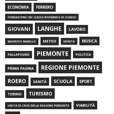
FERRERO
ECONOMIA
FONDAZIONE CRC (CASSA RISPARMIO DI CUNEO)
LANGHE
GIOVANI
LAVORO
METEO
MUSICA
MONTÀ
MAURIZIO MARELLO
PIEMONTE
POLITICA
PALLAPUGNO
REGIONE PIEMONTE
PRIMA PAGINA
ROERO
SCUOLA
SPORT
SANITÀ
TURISMO
TORINO
VIABILITÀ
UNITÀ DI CRISI DELLA REGIONE PIEMONTE