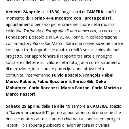
Venerdì 24 aprile
alle
18.30
, negli spazi di
CAMERA
, sarà il
momento di “
Torino 4×4
.
Incontro con i protagonisti
”,
appuntamento pensato per entrare nel cuore della mostra
collettiva
Torino 4×4. Fotografie di una nuova era
, a cura della
Fondazione Boscolo e di CAMERA Torino, in collaborazione
con la factory PiazzaSanMarco. Sarà una conversazione corale
con i quattro fotografi e le quattro realtà sociali coinvolte nel
progetto, per approfondire il rapporto tra arte e impegno
sociale e riflettere sul valore della fotografia come strumento
di narrazione, inclusione e partecipazione attiva nella
comunità. Interverranno
Fulvio Boscolo
,
François Hébel
,
Marco Rubiola
,
Fabio Bucciarelli
,
Enrico Gili
,
Deka
Mohamed
,
Carlo Boccazzi
,
Marco Fanton
,
Carlo Morizio
e
Marco Pastori
.
Sabato 25 aprile
, dalle
16 alle 19
sempre a
CAMERA
, spazio
a “
Lavori in corso #1
”, primo appuntamento di una serie che
riunisce quattro autrici e autori chiamati a condividere progetti
recenti, libri appena pubblicati o lavori ancora in divenire.