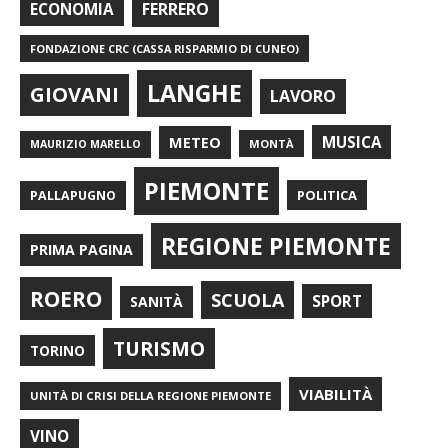
FERRERO
ECONOMIA
FONDAZIONE CRC (CASSA RISPARMIO DI CUNEO)
LANGHE
GIOVANI
LAVORO
METEO
MUSICA
MONTÀ
MAURIZIO MARELLO
PIEMONTE
POLITICA
PALLAPUGNO
REGIONE PIEMONTE
PRIMA PAGINA
ROERO
SCUOLA
SPORT
SANITÀ
TURISMO
TORINO
VIABILITÀ
UNITÀ DI CRISI DELLA REGIONE PIEMONTE
VINO