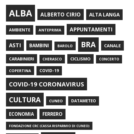
ALBA
ALBERTO CIRIO
ALTA LANGA
APPUNTAMENTI
AMBIENTE
ANTEPRIMA
BRA
ASTI
BAMBINI
CANALE
BAROLO
CARABINIERI
CICLISMO
CHERASCO
CONCERTO
COPERTINA
COVID-19
COVID-19 CORONAVIRUS
CULTURA
CUNEO
DATAMETEO
FERRERO
ECONOMIA
FONDAZIONE CRC (CASSA RISPARMIO DI CUNEO)