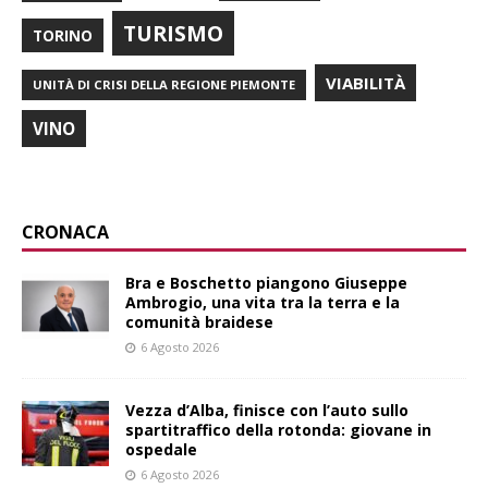
TURISMO
TORINO
VIABILITÀ
UNITÀ DI CRISI DELLA REGIONE PIEMONTE
VINO
CRONACA
Bra e Boschetto piangono Giuseppe
Ambrogio, una vita tra la terra e la
comunità braidese
6 Agosto 2026
Vezza d’Alba, finisce con l’auto sullo
spartitraffico della rotonda: giovane in
ospedale
6 Agosto 2026