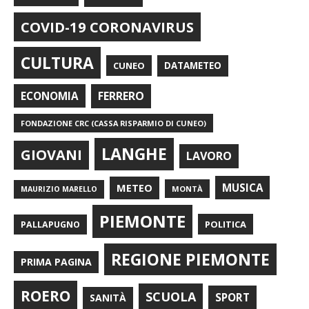
COVID-19 CORONAVIRUS
CULTURA
CUNEO
DATAMETEO
FERRERO
ECONOMIA
FONDAZIONE CRC (CASSA RISPARMIO DI CUNEO)
LANGHE
GIOVANI
LAVORO
METEO
MUSICA
MONTÀ
MAURIZIO MARELLO
PIEMONTE
POLITICA
PALLAPUGNO
REGIONE PIEMONTE
PRIMA PAGINA
ROERO
SCUOLA
SPORT
SANITÀ