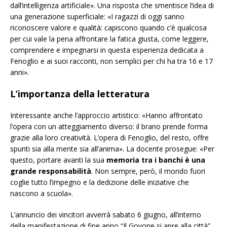
dall’intelligenza artificiale». Una risposta che smentisce l’idea di
una generazione superficiale: «I ragazzi di oggi sanno
riconoscere valore e qualità: capiscono quando c’è qualcosa
per cui vale la pena affrontare la fatica giusta, come leggere,
comprendere e impegnarsi in questa esperienza dedicata a
Fenoglio e ai suoi racconti, non semplici per chi ha tra 16 e 17
anni».
L’importanza della letteratura
Interessante anche l’approccio artistico: «Hanno affrontato
l’opera con un atteggiamento diverso: il brano prende forma
grazie alla loro creatività. L’opera di Fenoglio, del resto, offre
spunti sia alla mente sia all’anima». La docente prosegue: «Per
questo, portare avanti la sua
memoria tra i banchi è una
grande responsabilità
. Non sempre, però, il mondo fuori
coglie tutto l’impegno e la dedizione delle iniziative che
nascono a scuola».
L’annuncio dei vincitori avverrà
sabato 6 giugno
, all’interno
della manifestazione di fine anno “Il Govone si apre alla città”,