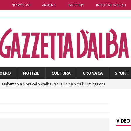
NECROLOGI
ANNUNCI
TACCUINO
INIZIATIVE SPECIALI
OERO
NOTIZIE
CULTURA
CRONACA
SPORT
]
Maltempo a Monticello d’Alba: crolla un palo dell’illuminazione
PRIMO PIANO
]
Abitare il piemontese / La parola della settimana è Bifa
VIDEO
]
Alba: lunedì 10 agosto tornano le “Notti del vino”
ALBA