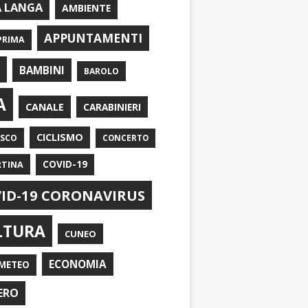
A LANGA
AMBIENTE
APPUNTAMENTI
PRIMA
I
BAMBINI
BAROLO
A
CANALE
CARABINIERI
CICLISMO
ASCO
CONCERTO
RTINA
COVID-19
ID-19 CORONAVIRUS
LTURA
CUNEO
ECONOMIA
METEO
ERO