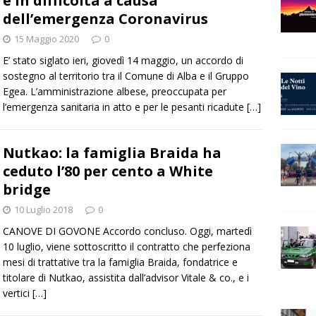
è in difficoltà a causa
dell’emergenza Coronavirus
15 Maggio 2020
0
E’ stato siglato ieri, giovedì 14 maggio, un accordo di
sostegno al territorio tra il Comune di Alba e il Gruppo
Egea. L’amministrazione albese, preoccupata per
l’emergenza sanitaria in atto e per le pesanti ricadute
[…]
Nutkao: la famiglia Braida ha
ceduto l’80 per cento a White
bridge
10 Luglio 2018
0
CANOVE DI GOVONE Accordo concluso. Oggi, martedì
10 luglio, viene sottoscritto il contratto che perfeziona
mesi di trattative tra la famiglia Braida, fondatrice e
titolare di Nutkao, assistita dall’advisor Vitale & co., e i
vertici
[…]