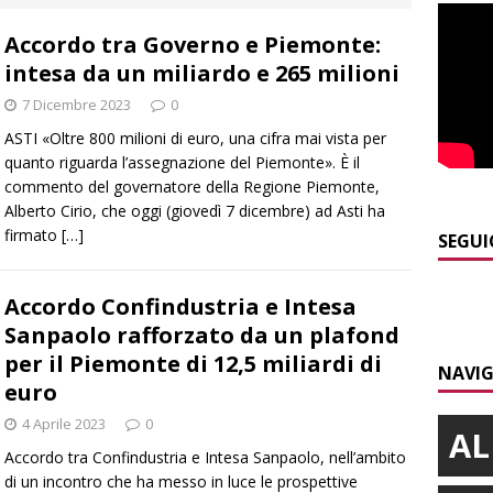
]
Dal 13 al 16 agosto a Priocca c’è la Sagra della costata di
Accordo tra Governo e Piemonte:
PIANO
intesa da un miliardo e 265 milioni
]
Piemonte e carabinieri forestali, rinnovata l’intesa anti incendi
7 Dicembre 2023
0
E
ASTI «Oltre 800 milioni di euro, una cifra mai vista per
]
Controlli straordinari ad Asti: oltre 150 persone identificate
quanto riguarda l’assegnazione del Piemonte». È il
commento del governatore della Regione Piemonte,
Alberto Cirio, che oggi (giovedì 7 dicembre) ad Asti ha
firmato
[…]
]
Fondazione CRC, oltre 2,15 milioni per 41 progetti green
SEGUI
Accordo Confindustria e Intesa
]
ITINERARI / La ciclabile del Ponente ligure sui vecchi binari
Sanpaolo rafforzato da un plafond
per il Piemonte di 12,5 miliardi di
NAVIG
euro
4 Aprile 2023
0
AL
Accordo tra Confindustria e Intesa Sanpaolo, nell’ambito
di un incontro che ha messo in luce le prospettive