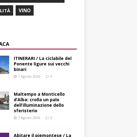
ILITÀ
VINO
ACA
ITINERARI / La ciclabile del
Ponente ligure sui vecchi
binari
7 Agosto 2026
0
Maltempo a Monticello
d’Alba: crolla un palo
dell’illuminazione dello
sferisterio
7 Agosto 2026
0
Abitare il piemontese / La