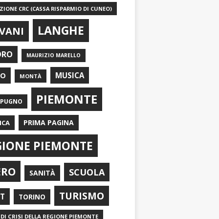
IONE CRC (CASSA RISPARMIO DI CUNEO)
LANGHE
VANI
ORO
MAURIZIO MARELLO
EO
MUSICA
MONTÀ
PIEMONTE
APUGNO
PRIMA PAGINA
ICA
GIONE PIEMONTE
ERO
SCUOLA
SANITÀ
TURISMO
RT
TORINO
DI CRISI DELLA REGIONE PIEMONTE