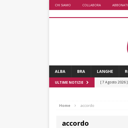
CHI SIAMO
COLLABORA
ABBONATI
ALBA
BRA
LANGHE
R
[ 7 Agosto 2026 
ULTIME NOTIZIE
dello sferisterio
[ 7 Agosto 2026 
Home
accordo
CULTURA
accordo
[ 7 Agosto 2026 