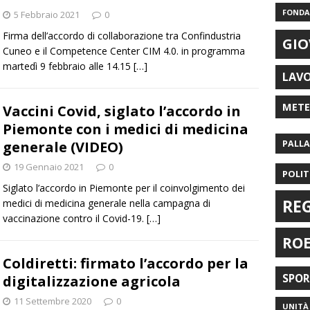
FONDAZ
5 Febbraio 2021
0
Firma dell’accordo di collaborazione tra Confindustria
GIO
Cuneo e il Competence Center CIM 4.0. in programma
martedì 9 febbraio alle 14.15
[…]
LAV
MET
Vaccini Covid, siglato l’accordo in
Piemonte con i medici di medicina
generale (VIDEO)
PALL
19 Gennaio 2021
0
POLIT
Siglato l’accordo in Piemonte per il coinvolgimento dei
RE
medici di medicina generale nella campagna di
vaccinazione contro il Covid-19.
[…]
RO
Coldiretti: firmato l’accordo per la
SPO
digitalizzazione agricola
11 Settembre 2020
0
UNITÀ 