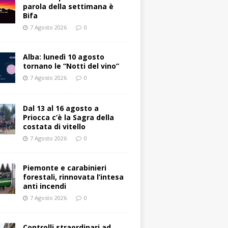
parola della settimana è
Bifa
7 Agosto 2026
0
Alba: lunedì 10 agosto
tornano le “Notti del vino”
7 Agosto 2026
0
Dal 13 al 16 agosto a
Priocca c’è la Sagra della
costata di vitello
7 Agosto 2026
0
Piemonte e carabinieri
forestali, rinnovata l’intesa
anti incendi
7 Agosto 2026
0
Controlli straordinari ad