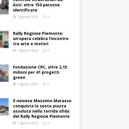
Asti: oltre 150 persone
identificate
7 Agosto 2026
0
Rally Regione Piemonte:
un’opera celebra l’incontro
tra arte e motori
7 Agosto 2026
0
Fondazione CRC, oltre 2,15
milioni per 41 progetti
green
7 Agosto 2026
0
Il neivese Massimo Marasso
conquista la sesta piazza
assoluta nella torrida sfida
del Rally Regione Piemonte
7 Agosto 2026
0