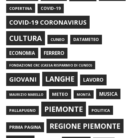
COPERTINA
COVID-19
COVID-19 CORONAVIRUS
CULTURA
CUNEO
DATAMETEO
FERRERO
ECONOMIA
FONDAZIONE CRC (CASSA RISPARMIO DI CUNEO)
LANGHE
GIOVANI
LAVORO
METEO
MUSICA
MONTÀ
MAURIZIO MARELLO
PIEMONTE
POLITICA
PALLAPUGNO
REGIONE PIEMONTE
PRIMA PAGINA