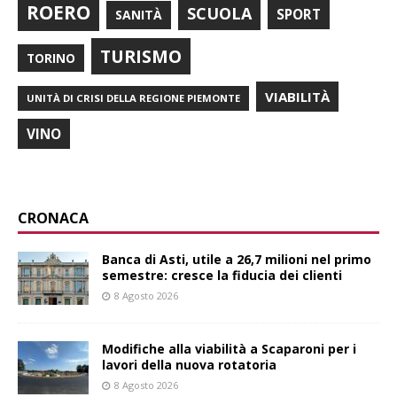
ROERO
SCUOLA
SPORT
SANITÀ
TURISMO
TORINO
VIABILITÀ
UNITÀ DI CRISI DELLA REGIONE PIEMONTE
VINO
CRONACA
Banca di Asti, utile a 26,7 milioni nel primo
semestre: cresce la fiducia dei clienti
8 Agosto 2026
Modifiche alla viabilità a Scaparoni per i
lavori della nuova rotatoria
8 Agosto 2026