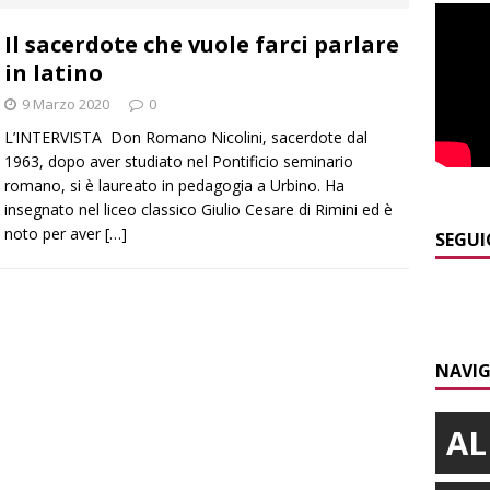
]
Valdieri: escursionista in difficoltà salvata oltre i 2.000 metri
Il sacerdote che vuole farci parlare
in latino
]
Caso Galeasso in Comune ad Alba, per la Lega le dimissioni
9 Marzo 2020
0
l problema politico
ALBA
L’INTERVISTA Don Romano Nicolini, sacerdote dal
]
ITINERARI / La ciclabile del Ponente ligure sui vecchi binari
1963, dopo aver studiato nel Pontificio seminario
romano, si è laureato in pedagogia a Urbino. Ha
insegnato nel liceo classico Giulio Cesare di Rimini ed è
noto per aver
[…]
]
Maltempo a Monticello d’Alba: crolla un palo dell’illuminazione
SEGUI
PRIMO PIANO
]
Il temporale distrugge il maneggio di Sportabili Alba a Roddi
NAVIG
AL