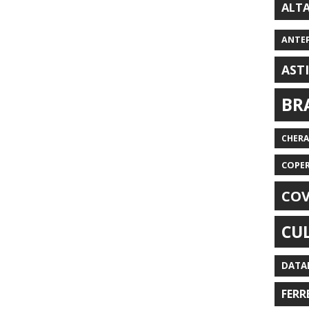
ALT
ANTE
AST
BR
CHER
COPE
COV
CU
DATA
FERR