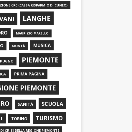
IONE CRC (CASSA RISPARMIO DI CUNEO)
LANGHE
VANI
ORO
MAURIZIO MARELLO
EO
MUSICA
MONTÀ
PIEMONTE
APUGNO
PRIMA PAGINA
ICA
GIONE PIEMONTE
ERO
SCUOLA
SANITÀ
TURISMO
RT
TORINO
DI CRISI DELLA REGIONE PIEMONTE