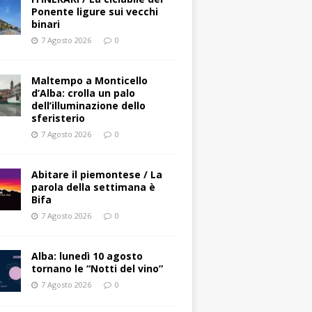
Ponente ligure sui vecchi
binari
7 Agosto 2026
0
Maltempo a Monticello
d’Alba: crolla un palo
dell’illuminazione dello
sferisterio
7 Agosto 2026
0
Abitare il piemontese / La
parola della settimana è
Bifa
7 Agosto 2026
0
Alba: lunedì 10 agosto
tornano le “Notti del vino”
7 Agosto 2026
0