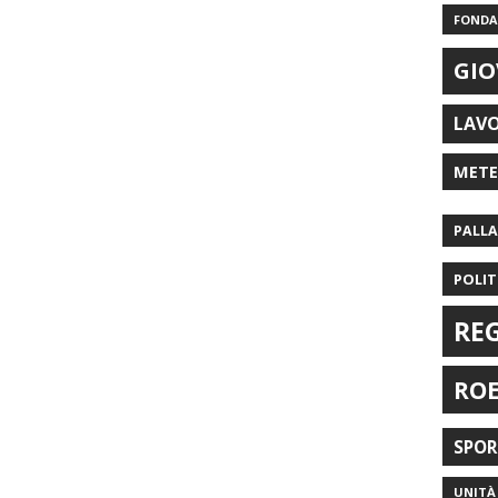
FONDAZ
GIO
LAV
MET
PALL
POLIT
RE
RO
SPO
UNITÀ 