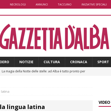
NECROLOGI
ANNUNCI
TACCUINO
INIZIATIVE SPECIALI
OERO
NOTIZIE
CULTURA
CRONACA
SPORT
]
La magia della Notte delle stelle: ad Alba è tutto pronto per
LBA
]
Distretto Alba-Bra: contributi a 51 imprese del commercio
 latina
VIDEO
a lingua latina
]
Rotary Club Bra: arriva il “Premio per l’Eccellenza”
BRA