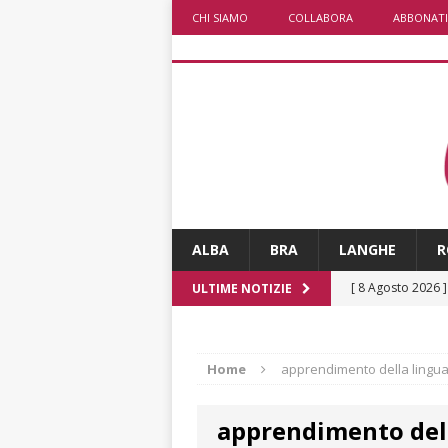
CHI SIAMO
COLLABORA
ABBONATI
ALBA
BRA
LANGHE
R
[ 8 Agosto 2026 
ULTIME NOTIZIE
San Lorenzo
A
[ 8 Agosto 2026 
Home
apprendimento della lingua
ALBA
apprendimento dell
[ 7 Agosto 2026 