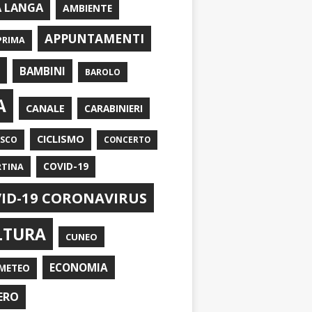
A LANGA
AMBIENTE
APPUNTAMENTI
PRIMA
I
BAMBINI
BAROLO
A
CANALE
CARABINIERI
CICLISMO
ASCO
CONCERTO
RTINA
COVID-19
ID-19 CORONAVIRUS
LTURA
CUNEO
ECONOMIA
METEO
ERO