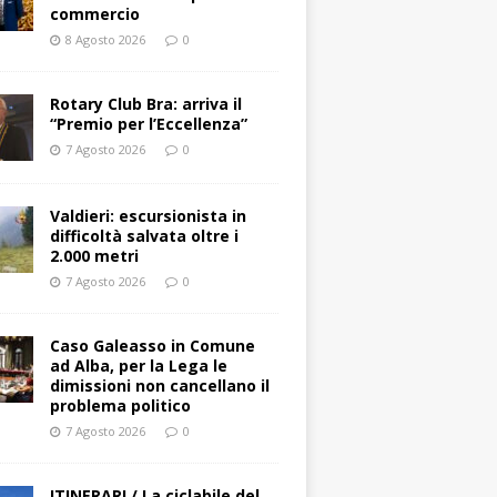
commercio
8 Agosto 2026
0
Rotary Club Bra: arriva il
“Premio per l’Eccellenza”
7 Agosto 2026
0
Valdieri: escursionista in
difficoltà salvata oltre i
2.000 metri
7 Agosto 2026
0
Caso Galeasso in Comune
ad Alba, per la Lega le
dimissioni non cancellano il
problema politico
7 Agosto 2026
0
ITINERARI / La ciclabile del