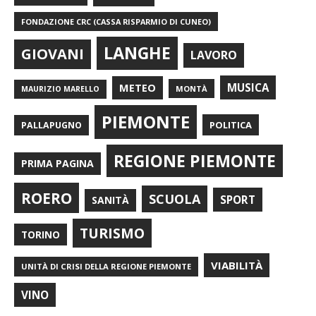
FONDAZIONE CRC (CASSA RISPARMIO DI CUNEO)
LANGHE
GIOVANI
LAVORO
METEO
MUSICA
MONTÀ
MAURIZIO MARELLO
PIEMONTE
POLITICA
PALLAPUGNO
REGIONE PIEMONTE
PRIMA PAGINA
ROERO
SCUOLA
SPORT
SANITÀ
TURISMO
TORINO
VIABILITÀ
UNITÀ DI CRISI DELLA REGIONE PIEMONTE
VINO