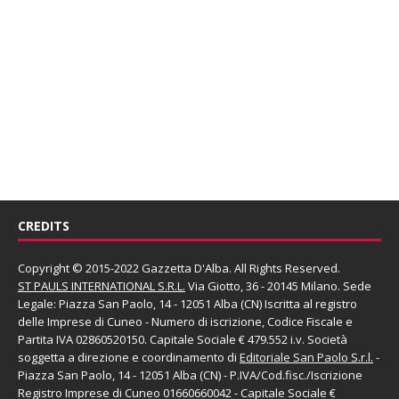
CREDITS
Copyright © 2015-2022 Gazzetta D'Alba. All Rights Reserved.
ST PAULS INTERNATIONAL S.R.L.
Via Giotto, 36 - 20145 Milano. Sede
Legale: Piazza San Paolo, 14 - 12051 Alba (CN) Iscritta al registro
delle Imprese di Cuneo - Numero di iscrizione, Codice Fiscale e
Partita IVA 02860520150. Capitale Sociale € 479.552 i.v. Società
soggetta a direzione e coordinamento di
Editoriale San Paolo
S.r.l.
-
Piazza San Paolo, 14 - 12051 Alba (CN) - P.IVA/Cod.fisc./Iscrizione
Registro Imprese di Cuneo 01660660042 - Capitale Sociale €