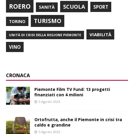
ROERO
SCUOLA
SPORT
SANITÀ
TURISMO
TORINO
VIABILITÀ
UNITÀ DI CRISI DELLA REGIONE PIEMONTE
VINO
CRONACA
Piemonte Film TV Fund: 13 progetti
finanziati con 4 milioni
5 Agosto 2026
Ortofrutta, anche il Piemonte in crisi tra
caldo e grandine
5 Agosto 2026