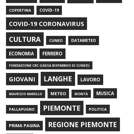
COPERTINA
COVID-19
COVID-19 CORONAVIRUS
CULTURA
CUNEO
DATAMETEO
FERRERO
ECONOMIA
FONDAZIONE CRC (CASSA RISPARMIO DI CUNEO)
LANGHE
GIOVANI
LAVORO
METEO
MUSICA
MONTÀ
MAURIZIO MARELLO
PIEMONTE
POLITICA
PALLAPUGNO
REGIONE PIEMONTE
PRIMA PAGINA