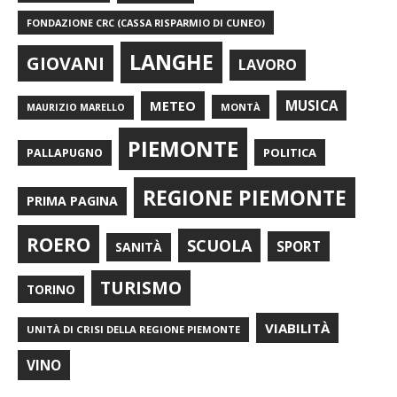
FONDAZIONE CRC (CASSA RISPARMIO DI CUNEO)
LANGHE
GIOVANI
LAVORO
METEO
MUSICA
MONTÀ
MAURIZIO MARELLO
PIEMONTE
POLITICA
PALLAPUGNO
REGIONE PIEMONTE
PRIMA PAGINA
ROERO
SCUOLA
SPORT
SANITÀ
TURISMO
TORINO
VIABILITÀ
UNITÀ DI CRISI DELLA REGIONE PIEMONTE
VINO