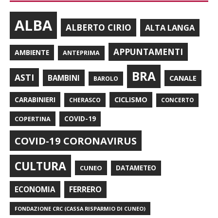
ALBA
ALBERTO CIRIO
ALTA LANGA
APPUNTAMENTI
AMBIENTE
ANTEPRIMA
BRA
ASTI
BAMBINI
CANALE
BAROLO
CARABINIERI
CICLISMO
CHERASCO
CONCERTO
COPERTINA
COVID-19
COVID-19 CORONAVIRUS
CULTURA
CUNEO
DATAMETEO
FERRERO
ECONOMIA
FONDAZIONE CRC (CASSA RISPARMIO DI CUNEO)