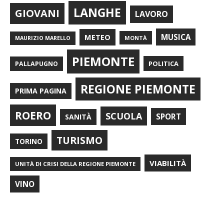
LANGHE
GIOVANI
LAVORO
METEO
MUSICA
MONTÀ
MAURIZIO MARELLO
PIEMONTE
POLITICA
PALLAPUGNO
REGIONE PIEMONTE
PRIMA PAGINA
ROERO
SCUOLA
SPORT
SANITÀ
TURISMO
TORINO
VIABILITÀ
UNITÀ DI CRISI DELLA REGIONE PIEMONTE
VINO