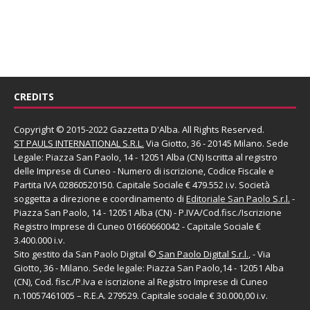
CREDITS
Copyright © 2015-2022 Gazzetta D'Alba. All Rights Reserved.
ST PAULS INTERNATIONAL S.R.L.
Via Giotto, 36 - 20145 Milano. Sede
Legale: Piazza San Paolo, 14 - 12051 Alba (CN) Iscritta al registro
delle Imprese di Cuneo - Numero di iscrizione, Codice Fiscale e
Partita IVA 02860520150. Capitale Sociale € 479.552 i.v. Società
soggetta a direzione e coordinamento di
Editoriale San Paolo
S.r.l.
-
Piazza San Paolo, 14 - 12051 Alba (CN) - P.IVA/Cod.fisc./Iscrizione
Registro Imprese di Cuneo 01660660042 - Capitale Sociale €
3.400.000 i.v.
Sito gestito da
San Paolo Digital
©
San Paolo Digital S.r.l.
, - Via
Giotto, 36 - Milano. Sede legale: Piazza San Paolo,14 - 12051 Alba
(CN), Cod. fisc./P.Iva e iscrizione al Registro Imprese di Cuneo
n.10057461005 – R.E.A. 279529. Capitale sociale € 30.000,00 i.v.