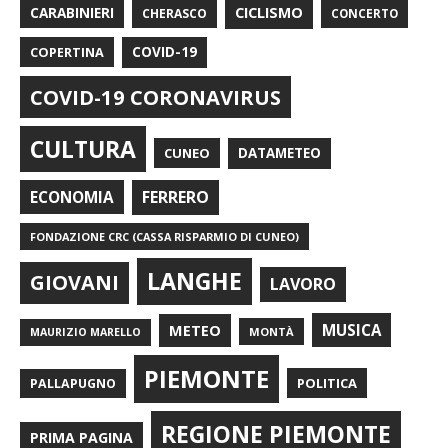
CARABINIERI
CICLISMO
CHERASCO
CONCERTO
COPERTINA
COVID-19
COVID-19 CORONAVIRUS
CULTURA
CUNEO
DATAMETEO
FERRERO
ECONOMIA
FONDAZIONE CRC (CASSA RISPARMIO DI CUNEO)
LANGHE
GIOVANI
LAVORO
METEO
MUSICA
MONTÀ
MAURIZIO MARELLO
PIEMONTE
POLITICA
PALLAPUGNO
REGIONE PIEMONTE
PRIMA PAGINA