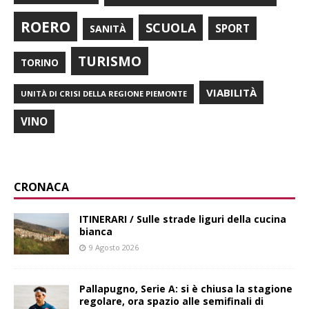
ROERO
SCUOLA
SPORT
SANITÀ
TURISMO
TORINO
VIABILITÀ
UNITÀ DI CRISI DELLA REGIONE PIEMONTE
VINO
CRONACA
ITINERARI / Sulle strade liguri della cucina
bianca
9 Agosto 2026
Pallapugno, Serie A: si è chiusa la stagione
regolare, ora spazio alle semifinali di