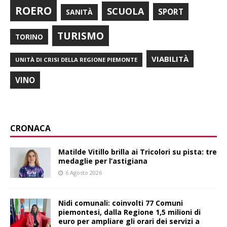
ROERO
SCUOLA
SPORT
SANITÀ
TURISMO
TORINO
VIABILITÀ
UNITÀ DI CRISI DELLA REGIONE PIEMONTE
VINO
CRONACA
Matilde Vitillo brilla ai Tricolori su pista: tre
medaglie per l’astigiana
6 Agosto 2026
Nidi comunali: coinvolti 77 Comuni
piemontesi, dalla Regione 1,5 milioni di
euro per ampliare gli orari dei servizi a