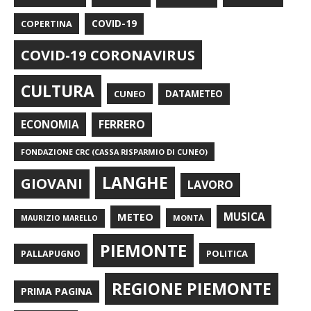
COPERTINA
COVID-19
COVID-19 CORONAVIRUS
CULTURA
CUNEO
DATAMETEO
FERRERO
ECONOMIA
FONDAZIONE CRC (CASSA RISPARMIO DI CUNEO)
LANGHE
GIOVANI
LAVORO
METEO
MUSICA
MONTÀ
MAURIZIO MARELLO
PIEMONTE
POLITICA
PALLAPUGNO
REGIONE PIEMONTE
PRIMA PAGINA