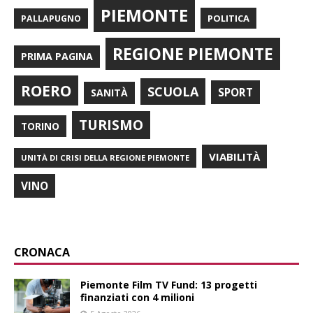
PIEMONTE
POLITICA
PALLAPUGNO
REGIONE PIEMONTE
PRIMA PAGINA
ROERO
SCUOLA
SPORT
SANITÀ
TURISMO
TORINO
VIABILITÀ
UNITÀ DI CRISI DELLA REGIONE PIEMONTE
VINO
CRONACA
Piemonte Film TV Fund: 13 progetti
finanziati con 4 milioni