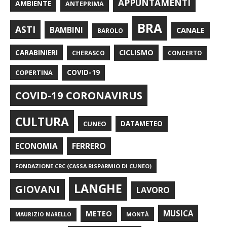
APPUNTAMENTI
AMBIENTE
ANTEPRIMA
BRA
ASTI
BAMBINI
CANALE
BAROLO
CARABINIERI
CICLISMO
CHERASCO
CONCERTO
COPERTINA
COVID-19
COVID-19 CORONAVIRUS
CULTURA
CUNEO
DATAMETEO
FERRERO
ECONOMIA
FONDAZIONE CRC (CASSA RISPARMIO DI CUNEO)
LANGHE
GIOVANI
LAVORO
METEO
MUSICA
MONTÀ
MAURIZIO MARELLO