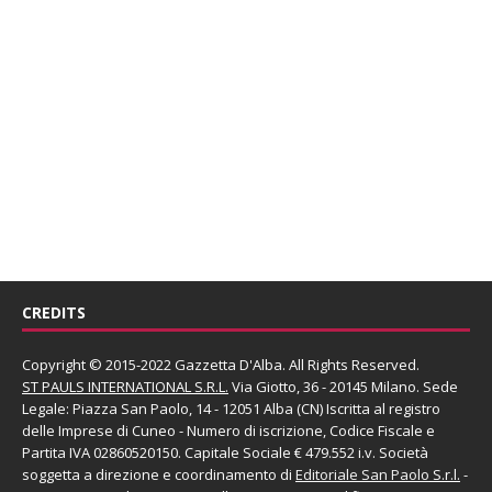
CREDITS
Copyright © 2015-2022 Gazzetta D'Alba. All Rights Reserved.
ST PAULS INTERNATIONAL S.R.L.
Via Giotto, 36 - 20145 Milano. Sede
Legale: Piazza San Paolo, 14 - 12051 Alba (CN) Iscritta al registro
delle Imprese di Cuneo - Numero di iscrizione, Codice Fiscale e
Partita IVA 02860520150. Capitale Sociale € 479.552 i.v. Società
soggetta a direzione e coordinamento di
Editoriale San Paolo
S.r.l.
-