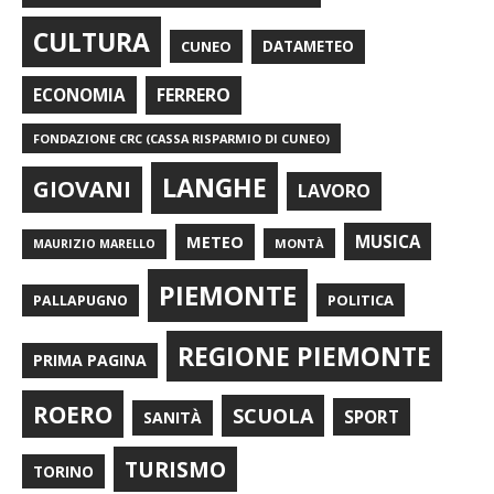
CULTURA
CUNEO
DATAMETEO
FERRERO
ECONOMIA
FONDAZIONE CRC (CASSA RISPARMIO DI CUNEO)
LANGHE
GIOVANI
LAVORO
METEO
MUSICA
MONTÀ
MAURIZIO MARELLO
PIEMONTE
POLITICA
PALLAPUGNO
REGIONE PIEMONTE
PRIMA PAGINA
ROERO
SCUOLA
SPORT
SANITÀ
TURISMO
TORINO