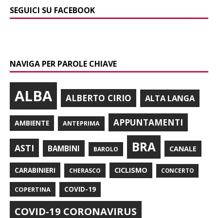
SEGUICI SU FACEBOOK
NAVIGA PER PAROLE CHIAVE
ALBA
ALBERTO CIRIO
ALTA LANGA
APPUNTAMENTI
AMBIENTE
ANTEPRIMA
BRA
ASTI
BAMBINI
CANALE
BAROLO
CARABINIERI
CICLISMO
CHERASCO
CONCERTO
COPERTINA
COVID-19
COVID-19 CORONAVIRUS