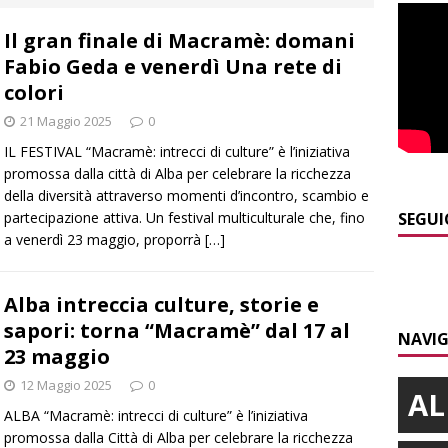
Il gran finale di Macramè: domani
]
Bollettino meteo: un po’ di temporali nel fine settimana, ma il
Fabio Geda e venerdì Una rete di
presente
ALBA
colori
]
A Belvedere Langhe la festa dell’Assunta darà spazio anche a
21 Maggio 2025
0
a
LANGHE
IL FESTIVAL “Macramè: intrecci di culture” è l’iniziativa
promossa dalla città di Alba per celebrare la ricchezza
]
Agosto in collina, le pagine da sfogliare
ALBA
della diversità attraverso momenti d’incontro, scambio e
]
Siccità e consumi record: Egea acque invita a un uso
partecipazione attiva. Un festival multiculturale che, fino
SEGUI
a venerdì 23 maggio, proporrà
[…]
a risorsa idrica
ALBA
]
Dal 13 al 16 agosto a Priocca c’è la Sagra della costata di
Alba intreccia culture, storie e
PIANO
sapori: torna “Macramè” dal 17 al
NAVIG
23 maggio
12 Maggio 2025
0
AL
ALBA “Macramè: intrecci di culture” è l’iniziativa
promossa dalla Città di Alba per celebrare la ricchezza