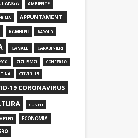
A LANGA
AMBIENTE
APPUNTAMENTI
PRIMA
I
BAMBINI
BAROLO
A
CANALE
CARABINIERI
CICLISMO
ASCO
CONCERTO
RTINA
COVID-19
ID-19 CORONAVIRUS
LTURA
CUNEO
ECONOMIA
METEO
ERO