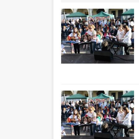
CRONACA
[ 7 Agosto 2026 
caldo è sempre 
[ 7 Agosto 2026 
pittura e scultur
[ 7 Agosto 2026 
[ 7 Agosto 2026 
responsabile dell
[ 7 Agosto 2026 
vitello
PRIMO 