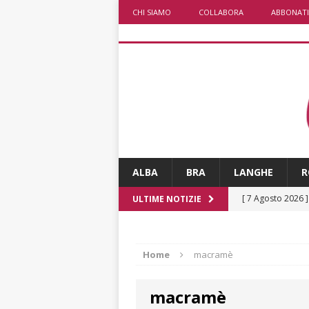
CHI SIAMO
COLLABORA
ABBONATI
ALBA
BRA
LANGHE
R
[ 7 Agosto 2026 
ULTIME NOTIZIE
CRONACA
[ 7 Agosto 2026 
Home
macramè
ALTRE NOTIZIE
macramè
[ 7 Agosto 2026 