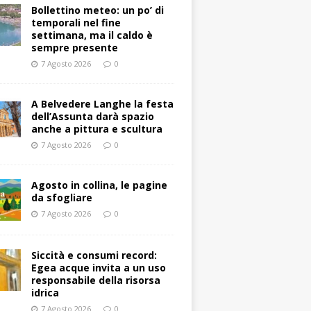
Bollettino meteo: un po’ di
temporali nel fine
settimana, ma il caldo è
sempre presente
7 Agosto 2026
0
A Belvedere Langhe la festa
dell’Assunta darà spazio
anche a pittura e scultura
7 Agosto 2026
0
Agosto in collina, le pagine
da sfogliare
7 Agosto 2026
0
Siccità e consumi record:
Egea acque invita a un uso
responsabile della risorsa
idrica
7 Agosto 2026
0