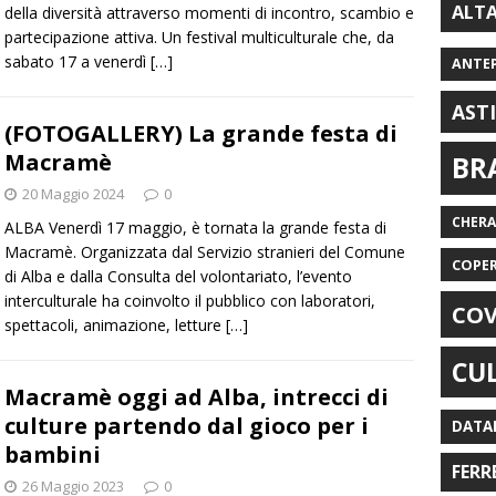
ALT
della diversità attraverso momenti di incontro, scambio e
partecipazione attiva. Un festival multiculturale che, da
sabato 17 a venerdì
[…]
ANTE
AST
(FOTOGALLERY) La grande festa di
Macramè
BR
20 Maggio 2024
0
CHER
ALBA Venerdì 17 maggio, è tornata la grande festa di
Macramè. Organizzata dal Servizio stranieri del Comune
COPE
di Alba e dalla Consulta del volontariato, l’evento
interculturale ha coinvolto il pubblico con laboratori,
COV
spettacoli, animazione, letture
[…]
CU
Macramè oggi ad Alba, intrecci di
culture partendo dal gioco per i
DATA
bambini
FERR
26 Maggio 2023
0