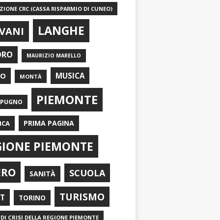
IONE CRC (CASSA RISPARMIO DI CUNEO)
LANGHE
VANI
ORO
MAURIZIO MARELLO
EO
MUSICA
MONTÀ
PIEMONTE
APUGNO
PRIMA PAGINA
ICA
GIONE PIEMONTE
ERO
SCUOLA
SANITÀ
TURISMO
RT
TORINO
DI CRISI DELLA REGIONE PIEMONTE