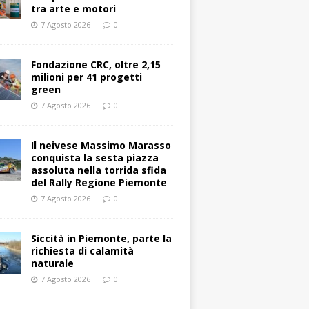
tra arte e motori
7 Agosto 2026
0
Fondazione CRC, oltre 2,15
milioni per 41 progetti
green
7 Agosto 2026
0
Il neivese Massimo Marasso
conquista la sesta piazza
assoluta nella torrida sfida
del Rally Regione Piemonte
7 Agosto 2026
0
Siccità in Piemonte, parte la
richiesta di calamità
naturale
7 Agosto 2026
0