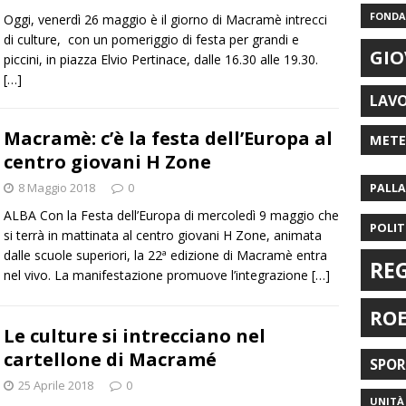
FONDAZ
Oggi, venerdì 26 maggio è il giorno di Macramè intrecci
di culture, con un pomeriggio di festa per grandi e
GIO
piccini, in piazza Elvio Pertinace, dalle 16.30 alle 19.30.
[…]
LAV
Macramè: c’è la festa dell’Europa al
MET
centro giovani H Zone
8 Maggio 2018
0
PALL
ALBA Con la Festa dell’Europa di mercoledì 9 maggio che
POLIT
si terrà in mattinata al centro giovani H Zone, animata
dalle scuole superiori, la 22ª edizione di Macramè entra
RE
nel vivo. La manifestazione promuove l’integrazione
[…]
RO
Le culture si intrecciano nel
cartellone di Macramé
SPO
25 Aprile 2018
0
UNITÀ 