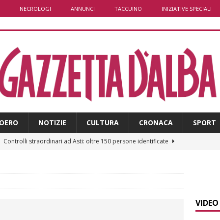
NECROLOGI
ANNUNCI
TACCUINO
INIZIATIVE SPECIALI
OERO
NOTIZIE
CULTURA
CRONACA
SPORT
]
Controlli straordinari ad Asti: oltre 150 persone identificate
]
Fondazione CRC, oltre 2,15 milioni per 41 progetti green
VIDEO
]
Siccità in Piemonte, parte la richiesta di calamità naturale