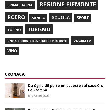
REGIONE PIEMONTE
PRIMA PAGINA
ROERO
SCUOLA
SPORT
SANITÀ
TURISMO
TORINO
VIABILITÀ
UNITÀ DI CRISI DELLA REGIONE PIEMONTE
VINO
CRONACA
Da Cgil e Uil parte un esposto sul caso Crc-
La Stampa
8 Agosto 2026