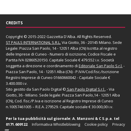
CREDITS
Copyright © 2015-2022 Gazzetta D'Alba. All Rights Reserved.
ST PAULS INTERNATIONAL S.R.L.
Via Giotto, 36 - 20145 Milano. Sede
Legale: Piazza San Paolo, 14 - 12051 Alba (CN) Iscritta al registro
delle Imprese di Cuneo - Numero di iscrizione, Codice Fiscale e
Partita IVA 02860520150. Capitale Sociale € 479.552 i.v. Società
soggetta a direzione e coordinamento di
Editoriale San Paolo
S.r.l.
-
Piazza San Paolo, 14 - 12051 Alba (CN) - P.IVA/Cod.fisc./Iscrizione
Registro Imprese di Cuneo 01660660042 - Capitale Sociale €
3.400.000 i.v.
Sito gestito da
San Paolo Digital
©
San Paolo Digital S.r.l.
, - Via
Giotto, 36 - Milano. Sede legale: Piazza San Paolo,14 - 12051 Alba
(CN), Cod. fisc./P.Iva e iscrizione al Registro Imprese di Cuneo
n.10057461005 – R.E.A. 279529. Capitale sociale € 30.000,00 i.v.
Per la tua pubblicità sul giornale:
A. Manzoni & C S.p.a.
tel
0171.609122
Informativa Whistleblowing
Cookie policy
Privacy