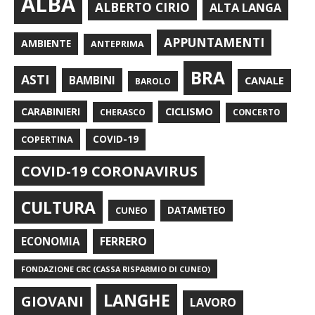
ALBA
ALBERTO CIRIO
ALTA LANGA
APPUNTAMENTI
AMBIENTE
ANTEPRIMA
BRA
ASTI
BAMBINI
CANALE
BAROLO
CARABINIERI
CICLISMO
CHERASCO
CONCERTO
COPERTINA
COVID-19
COVID-19 CORONAVIRUS
CULTURA
CUNEO
DATAMETEO
FERRERO
ECONOMIA
FONDAZIONE CRC (CASSA RISPARMIO DI CUNEO)
LANGHE
GIOVANI
LAVORO