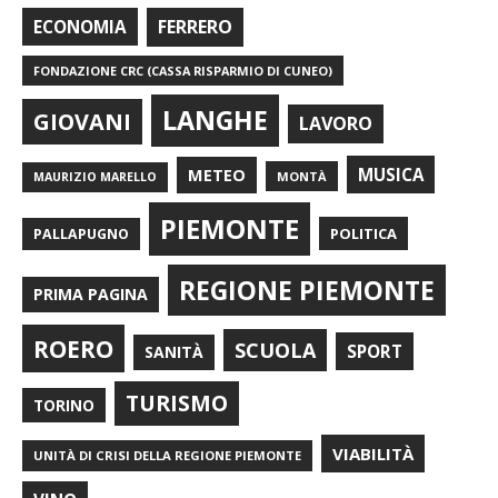
FERRERO
ECONOMIA
FONDAZIONE CRC (CASSA RISPARMIO DI CUNEO)
LANGHE
GIOVANI
LAVORO
METEO
MUSICA
MONTÀ
MAURIZIO MARELLO
PIEMONTE
POLITICA
PALLAPUGNO
REGIONE PIEMONTE
PRIMA PAGINA
ROERO
SCUOLA
SPORT
SANITÀ
TURISMO
TORINO
VIABILITÀ
UNITÀ DI CRISI DELLA REGIONE PIEMONTE