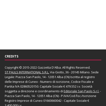
CREDITS
Copyright © 2015-2022 Gazzetta D'Alba. All Rights Reserved.
ST PAULS INTERNATIONAL S.R.L.
Via Giotto, 36 - 20145 Milano. Sede
Legale: Piazza San Paolo, 14 - 12051 Alba (CN) Iscritta al registro
delle Imprese di Cuneo - Numero di iscrizione, Codice Fiscale e
Partita IVA 02860520150. Capitale Sociale € 479.552 i.v. Società
soggetta a direzione e coordinamento di
Editoriale San Paolo
S.r.l.
-
Piazza San Paolo, 14 - 12051 Alba (CN) - P.IVA/Cod.fisc./Iscrizione
Registro Imprese di Cuneo 01660660042 - Capitale Sociale €
3.400.000 i.v.