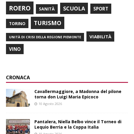
ROERO
SCUOLA
SPORT
SANITÀ
TURISMO
TORINO
VIABILITÀ
UNITÀ DI CRISI DELLA REGIONE PIEMONTE
VINO
CRONACA
Cavallermaggiore, a Madonna del pilone
torna don Luigi Maria Epicoco
10 Agosto 2026
Pantalera, Niella Belbo vince il Torneo di
Lequio Berria e la Coppa Italia
10 Agosto 2026