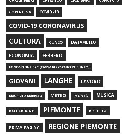
CARABINIERI
CICLISMO
CHERASCO
CONCERTO
COPERTINA
COVID-19
COVID-19 CORONAVIRUS
CULTURA
CUNEO
DATAMETEO
FERRERO
ECONOMIA
FONDAZIONE CRC (CASSA RISPARMIO DI CUNEO)
LANGHE
GIOVANI
LAVORO
METEO
MUSICA
MONTÀ
MAURIZIO MARELLO
PIEMONTE
POLITICA
PALLAPUGNO
REGIONE PIEMONTE
PRIMA PAGINA