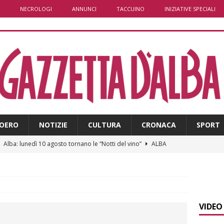
NECROLOGI
ANNUNCI
TACCUINO
INIZIATIVE SPECIALI
OERO
NOTIZIE
CULTURA
CRONACA
SPORT
]
Alba: lunedì 10 agosto tornano le “Notti del vino”
ALBA
]
Distretto Alba-Bra: contributi a 51 imprese del commercio
]
Rotary Club Bra: arriva il “Premio per l’Eccellenza”
BRA
VIDEO
]
Valdieri: escursionista in difficoltà salvata oltre i 2.000 metri