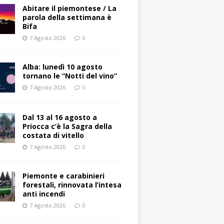
Abitare il piemontese / La
parola della settimana è
Bifa
7 Agosto 2026
0
Alba: lunedì 10 agosto
tornano le “Notti del vino”
7 Agosto 2026
0
Dal 13 al 16 agosto a
Priocca c’è la Sagra della
costata di vitello
7 Agosto 2026
0
Piemonte e carabinieri
forestali, rinnovata l’intesa
anti incendi
7 Agosto 2026
0