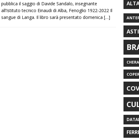
ALT
pubblica il saggio di Davide Sandalo, insegnante
all’Istituto tecnico Einaudi di Alba, Fenoglio 1922-2022 Il
sangue di Langa. Il libro sarà presentato domenica
[…]
ANTE
AST
BR
CHER
COPE
COV
CU
DATA
FERR