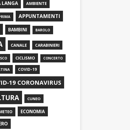
A LANGA
AMBIENTE
APPUNTAMENTI
PRIMA
I
BAMBINI
BAROLO
A
CANALE
CARABINIERI
CICLISMO
ASCO
CONCERTO
RTINA
COVID-19
ID-19 CORONAVIRUS
LTURA
CUNEO
ECONOMIA
METEO
ERO