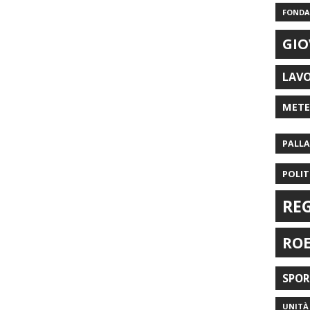
FONDAZ
GIO
LAV
MET
PALL
POLIT
RE
RO
SPO
UNITÀ 