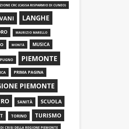
IONE CRC (CASSA RISPARMIO DI CUNEO)
LANGHE
VANI
ORO
MAURIZIO MARELLO
EO
MUSICA
MONTÀ
PIEMONTE
APUGNO
PRIMA PAGINA
ICA
GIONE PIEMONTE
ERO
SCUOLA
SANITÀ
TURISMO
RT
TORINO
DI CRISI DELLA REGIONE PIEMONTE