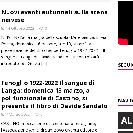
Nuovi eventi autunnali sulla scena
]
Caso Galeasso in Comune ad Alba, per la Lega le dimissioni
neivese
l problema politico
ALBA
14 Ottobre 2022
0
]
ITINERARI / La ciclabile del Ponente ligure sui vecchi binari
NEIVE Nell’aula magna della scuola d’Arte bianca, in via
Rocca, domenica 16 ottobre, alle 18, si terrà la
presentazione del libro Beppe Fenoglio 1922-2022 – Il
]
Maltempo a Monticello d’Alba: crolla un palo dell’illuminazione
sangue di Langa di Davide Sandalo. L’incontro sarà
introdotto da Grazia
[…]
PRIMO PIANO
SEGUI
]
Abitare il piemontese / La parola della settimana è Bifa
Fenoglio 1922-2022 Il sangue di
Langa: domenica 13 marzo, al
polifunzionale di Castino, si
NAVIG
presenta il libro di Davide Sandalo
7 Marzo 2022
0
AL
CASTINO In occasione del centenario fenogliano,
l’Associazione Amici di San Bovo diventa editore e