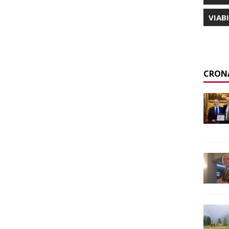
VIAB
CRON