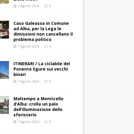
7 Agosto 2026
0
Caso Galeasso in Comune
ad Alba, per la Lega le
dimissioni non cancellano il
problema politico
7 Agosto 2026
0
ITINERARI / La ciclabile del
Ponente ligure sui vecchi
binari
7 Agosto 2026
0
Maltempo a Monticello
d’Alba: crolla un palo
dell’illuminazione dello
sferisterio
7 Agosto 2026
0