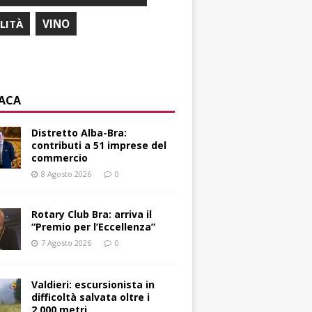
ILITÀ
VINO
ACA
Distretto Alba-Bra:
contributi a 51 imprese del
commercio
8 Agosto 2026
0
Rotary Club Bra: arriva il
“Premio per l’Eccellenza”
7 Agosto 2026
0
Valdieri: escursionista in
difficoltà salvata oltre i
2.000 metri