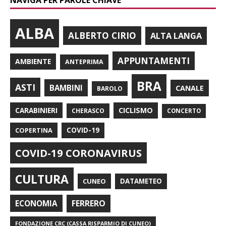
ALBA
ALBERTO CIRIO
ALTA LANGA
APPUNTAMENTI
AMBIENTE
ANTEPRIMA
BRA
ASTI
BAMBINI
CANALE
BAROLO
CARABINIERI
CICLISMO
CHERASCO
CONCERTO
COPERTINA
COVID-19
COVID-19 CORONAVIRUS
CULTURA
CUNEO
DATAMETEO
FERRERO
ECONOMIA
FONDAZIONE CRC (CASSA RISPARMIO DI CUNEO)