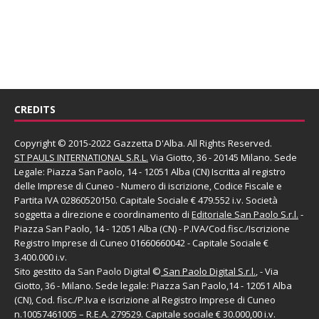
CREDITS
Copyright © 2015-2022 Gazzetta D'Alba. All Rights Reserved.
ST PAULS INTERNATIONAL S.R.L.
Via Giotto, 36 - 20145 Milano. Sede
Legale: Piazza San Paolo, 14 - 12051 Alba (CN) Iscritta al registro
delle Imprese di Cuneo - Numero di iscrizione, Codice Fiscale e
Partita IVA 02860520150. Capitale Sociale € 479.552 i.v. Società
soggetta a direzione e coordinamento di
Editoriale San Paolo
S.r.l.
-
Piazza San Paolo, 14 - 12051 Alba (CN) - P.IVA/Cod.fisc./Iscrizione
Registro Imprese di Cuneo 01660660042 - Capitale Sociale €
3.400.000 i.v.
Sito gestito da
San Paolo Digital
©
San Paolo Digital S.r.l.
, - Via
Giotto, 36 - Milano. Sede legale: Piazza San Paolo,14 - 12051 Alba
(CN), Cod. fisc./P.Iva e iscrizione al Registro Imprese di Cuneo
n.10057461005 – R.E.A. 279529. Capitale sociale € 30.000,00 i.v.