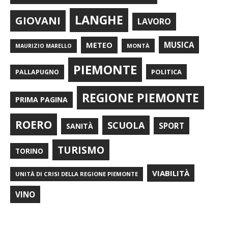
LANGHE
GIOVANI
LAVORO
METEO
MUSICA
MONTÀ
MAURIZIO MARELLO
PIEMONTE
POLITICA
PALLAPUGNO
REGIONE PIEMONTE
PRIMA PAGINA
ROERO
SCUOLA
SPORT
SANITÀ
TURISMO
TORINO
VIABILITÀ
UNITÀ DI CRISI DELLA REGIONE PIEMONTE
VINO