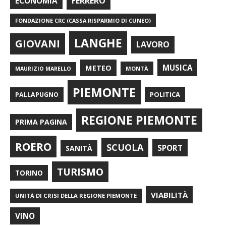
FERRERO
ECONOMIA
FONDAZIONE CRC (CASSA RISPARMIO DI CUNEO)
LANGHE
GIOVANI
LAVORO
METEO
MUSICA
MONTÀ
MAURIZIO MARELLO
PIEMONTE
POLITICA
PALLAPUGNO
REGIONE PIEMONTE
PRIMA PAGINA
ROERO
SCUOLA
SPORT
SANITÀ
TURISMO
TORINO
VIABILITÀ
UNITÀ DI CRISI DELLA REGIONE PIEMONTE
VINO