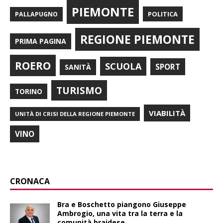
PIEMONTE
POLITICA
PALLAPUGNO
REGIONE PIEMONTE
PRIMA PAGINA
ROERO
SCUOLA
SPORT
SANITÀ
TURISMO
TORINO
VIABILITÀ
UNITÀ DI CRISI DELLA REGIONE PIEMONTE
VINO
CRONACA
Bra e Boschetto piangono Giuseppe
Ambrogio, una vita tra la terra e la
comunità braidese