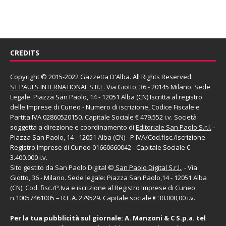
CREDITS
Copyright © 2015-2022 Gazzetta D'Alba. All Rights Reserved.
ST PAULS INTERNATIONAL S.R.L.
Via Giotto, 36 - 20145 Milano. Sede
Legale: Piazza San Paolo, 14 - 12051 Alba (CN) Iscritta al registro
delle Imprese di Cuneo - Numero di iscrizione, Codice Fiscale e
Partita IVA 02860520150. Capitale Sociale € 479.552 i.v. Società
soggetta a direzione e coordinamento di
Editoriale San Paolo
S.r.l.
-
Piazza San Paolo, 14 - 12051 Alba (CN) - P.IVA/Cod.fisc./Iscrizione
Registro Imprese di Cuneo 01660660042 - Capitale Sociale €
3.400.000 i.v.
Sito gestito da
San Paolo Digital
©
San Paolo Digital S.r.l.
, - Via
Giotto, 36 - Milano. Sede legale: Piazza San Paolo,14 - 12051 Alba
(CN), Cod. fisc./P.Iva e iscrizione al Registro Imprese di Cuneo
n.10057461005 – R.E.A. 279529. Capitale sociale € 30.000,00 i.v.
Per la tua pubblicità sul giornale:
A. Manzoni & C S.p.a.
tel