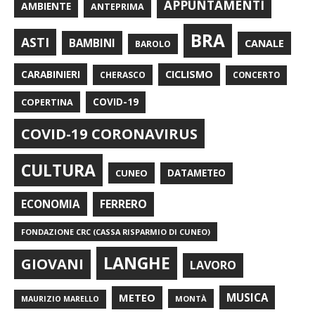
APPUNTAMENTI
AMBIENTE
ANTEPRIMA
BRA
ASTI
BAMBINI
CANALE
BAROLO
CARABINIERI
CICLISMO
CHERASCO
CONCERTO
COPERTINA
COVID-19
COVID-19 CORONAVIRUS
CULTURA
CUNEO
DATAMETEO
FERRERO
ECONOMIA
FONDAZIONE CRC (CASSA RISPARMIO DI CUNEO)
LANGHE
GIOVANI
LAVORO
METEO
MUSICA
MONTÀ
MAURIZIO MARELLO