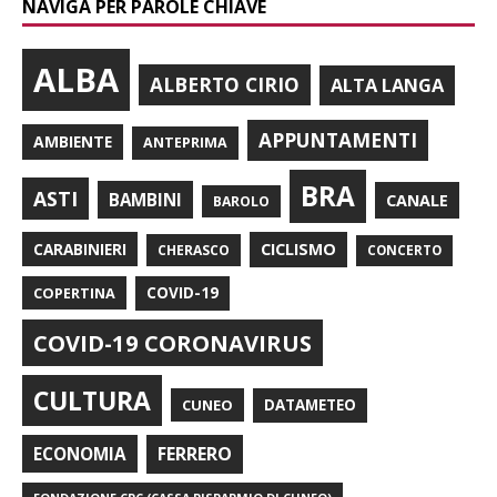
NAVIGA PER PAROLE CHIAVE
ALBA
ALBERTO CIRIO
ALTA LANGA
APPUNTAMENTI
AMBIENTE
ANTEPRIMA
BRA
ASTI
BAMBINI
CANALE
BAROLO
CARABINIERI
CICLISMO
CHERASCO
CONCERTO
COPERTINA
COVID-19
COVID-19 CORONAVIRUS
CULTURA
CUNEO
DATAMETEO
FERRERO
ECONOMIA