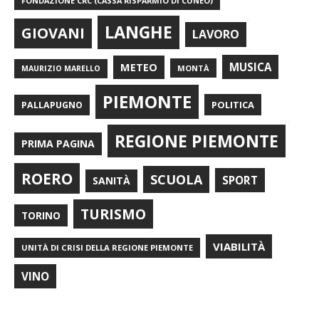
FONDAZIONE CRC (CASSA RISPARMIO DI CUNEO)
LANGHE
GIOVANI
LAVORO
METEO
MUSICA
MONTÀ
MAURIZIO MARELLO
PIEMONTE
POLITICA
PALLAPUGNO
REGIONE PIEMONTE
PRIMA PAGINA
ROERO
SCUOLA
SPORT
SANITÀ
TURISMO
TORINO
VIABILITÀ
UNITÀ DI CRISI DELLA REGIONE PIEMONTE
VINO