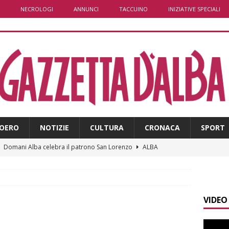
NECROLOGI
ANNUNCI
TACCUINO
INIZIATIVE SPECIALI
OERO
NOTIZIE
CULTURA
CRONACA
SPORT
]
Domani Alba celebra il patrono San Lorenzo
ALBA
]
A Grinzane Cavour sono finiti i lavori in via Garibaldi e alla
ALBA
VIDEO
]
Banca di Asti, utile a 26,7 milioni nel primo semestre: cresce la
i
ALTRE NOTIZIE