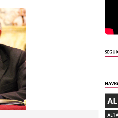
]
Modifiche alla viabilità a Scaparoni per i lavori della nuova
A
]
ITINERARI / Trenta chilometri su due ruote lungo il Belbo
]
Cuneo, stretta della Polizia: controlli, denunce e lotta al
NACA
SEGUI
]
La festa di San Rocco dimostra che Santo Stefano Belbo è un
ANGHE
]
Succede a Trofarello, vede un ladro attraverso la telecamera e
NAVIG
CRONACA
AL
ALT