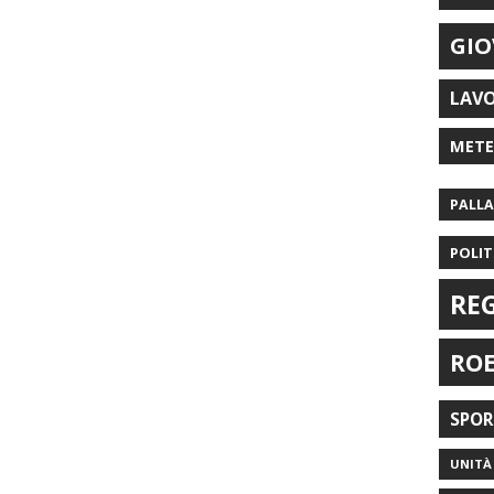
GIO
LAV
MET
PALL
POLIT
RE
RO
SPO
UNITÀ 