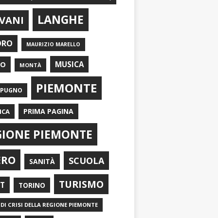
LANGHE
VANI
ORO
MAURIZIO MARELLO
EO
MUSICA
MONTÀ
PIEMONTE
APUGNO
PRIMA PAGINA
ICA
GIONE PIEMONTE
ERO
SCUOLA
SANITÀ
TURISMO
RT
TORINO
DI CRISI DELLA REGIONE PIEMONTE