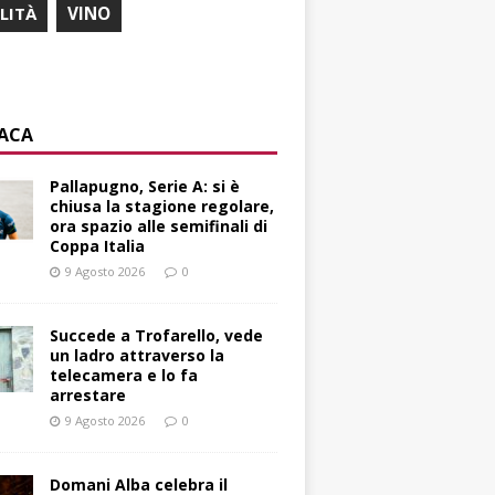
ILITÀ
VINO
ACA
Pallapugno, Serie A: si è
chiusa la stagione regolare,
ora spazio alle semifinali di
Coppa Italia
9 Agosto 2026
0
Succede a Trofarello, vede
un ladro attraverso la
telecamera e lo fa
arrestare
9 Agosto 2026
0
Domani Alba celebra il