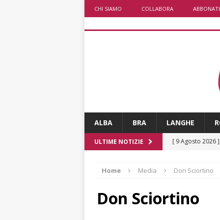
CHI SIAMO
COLLABORA
ABBONATI
ALBA
BRA
LANGHE
R
[ 9 Agosto 2026 
ULTIME NOTIZIE
[ 8 Agosto 2026 
Home
Media
Don Sciortino
rotonda al Gallo
[ 8 Agosto 2026 
Don Sciortino
fiducia dei client