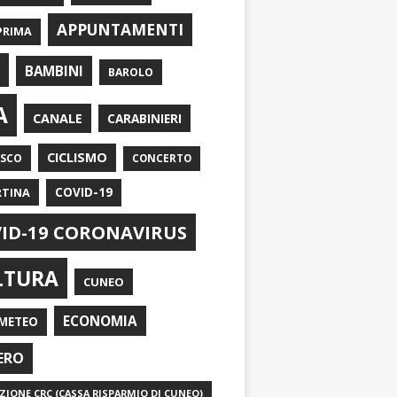
APPUNTAMENTI
PRIMA
I
BAMBINI
BAROLO
A
CANALE
CARABINIERI
CICLISMO
ASCO
CONCERTO
RTINA
COVID-19
ID-19 CORONAVIRUS
LTURA
CUNEO
ECONOMIA
METEO
ERO
IONE CRC (CASSA RISPARMIO DI CUNEO)