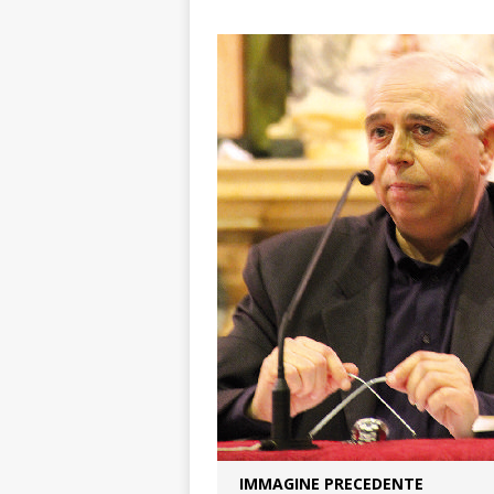
[ 8 Agosto 2026 
rotatoria
ALB
[ 8 Agosto 2026 
LANGHE
[ 8 Agosto 2026 
degrado
CRO
[ 8 Agosto 2026 
paese attivo
L
[ 9 Agosto 2026 
lo fa arrestare
IMMAGINE PRECEDENTE