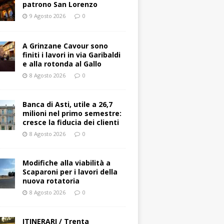
patrono San Lorenzo
9 Agosto 2026
0
A Grinzane Cavour sono
finiti i lavori in via Garibaldi
e alla rotonda al Gallo
8 Agosto 2026
0
Banca di Asti, utile a 26,7
milioni nel primo semestre:
cresce la fiducia dei clienti
8 Agosto 2026
0
Modifiche alla viabilità a
Scaparoni per i lavori della
nuova rotatoria
8 Agosto 2026
0
ITINERARI / Trenta