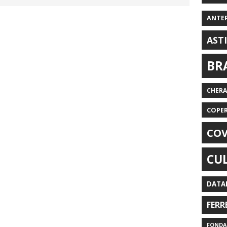
ANTE
AST
BR
CHER
COPE
COV
CU
DATA
FERR
FONDAZ