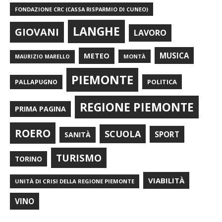
FONDAZIONE CRC (CASSA RISPARMIO DI CUNEO)
LANGHE
GIOVANI
LAVORO
METEO
MUSICA
MONTÀ
MAURIZIO MARELLO
PIEMONTE
POLITICA
PALLAPUGNO
REGIONE PIEMONTE
PRIMA PAGINA
ROERO
SCUOLA
SPORT
SANITÀ
TURISMO
TORINO
VIABILITÀ
UNITÀ DI CRISI DELLA REGIONE PIEMONTE
VINO