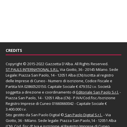
CREDITS
Copyright © 2015-2022 Gazzetta D'Alba. All Rights Reserved.
ST PAULS INTERNATIONAL S.R.L.
Via Giotto, 36 - 20145 Milano. Sede
Legale: Piazza San Paolo, 14 - 12051 Alba (CN) Iscritta al registro
delle Imprese di Cuneo - Numero di iscrizione, Codice Fiscale e
Partita IVA 02860520150. Capitale Sociale € 479.552 i.v. Società
soggetta a direzione e coordinamento di
Editoriale San Paolo
S.r.l.
-
Piazza San Paolo, 14 - 12051 Alba (CN) - P.IVA/Cod.fisc./Iscrizione
Registro Imprese di Cuneo 01660660042 - Capitale Sociale €
3.400.000 i.v.
Sito gestito da
San Paolo Digital
©
San Paolo Digital S.r.l.
, - Via
Giotto, 36 - Milano. Sede legale: Piazza San Paolo,14 - 12051 Alba
(CN), Cod. fisc./P.Iva e iscrizione al Registro Imprese di Cuneo