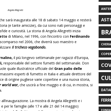
ANTE
Angela Allegretti
AST
, che sarà inaugurata alle 18 di sabato 14 maggio e resterà
toria (e tante amicizie), da cui sono nati personaggi e
BR
ide e curiosità. La storia di Angela Allegretti inizia
metto
di Milano, nel 1996, con l’incontro con
Ferdinando
, scomparso nel 2006, che diverrà suo maestro e
CHER
alizzare
Il tricheco vagabondo.
COPE
ornalino,
il più longevo settimanale per ragazzi d’Europa,
i,
responsabile del settore fumetti del settimanale. Don
COV
e quale illustratrice ufficiale del
Gran palio delle
assimi esperti di fumetto in Italia e attuale direttore del
CU
rice di origine pugliese varie copertine e una nuova storia,
r world war,
che uscirà a fine maggio e di cui, in mostra, si
DATA
a.
FERR
all’inaugurazione. La mostra di Angela Allegretti e i
 e per le famiglie (alle 17 e alle 21 del 14 maggio)
FONDAZ