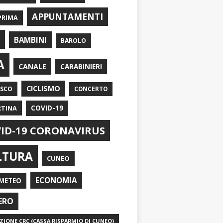
APPUNTAMENTI
PRIMA
I
BAMBINI
BAROLO
A
CANALE
CARABINIERI
CICLISMO
ASCO
CONCERTO
RTINA
COVID-19
ID-19 CORONAVIRUS
LTURA
CUNEO
ECONOMIA
METEO
ERO
IONE CRC (CASSA RISPARMIO DI CUNEO)