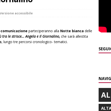
]
Maltempo a Monticello d’Alba: crolla un palo dell’illuminazione
Versione accessibile
PRIMO PIANO
]
Abitare il piemontese / La parola della settimana è Bifa
a comunicazione
parteciperanno alla
Notte bianca
delle
ù tra le strisce… Angela e Il Giornalino,
che sarà allestita
o
, lungo tre percorsi cronologico- tematici.
]
Alba: lunedì 10 agosto tornano le “Notti del vino”
ALBA
SEGUI
]
Dal 13 al 16 agosto a Priocca c’è la Sagra della costata di
PIANO
]
Rotary Club Bra: arriva il “Premio per l’Eccellenza”
BRA
NAVIG
AL
ALT