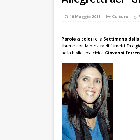
ALTRE NOTIZIE
[ 7 Agosto 2026 
10 Maggio 2011
Cultura
dello sferisterio
[ 7 Agosto 2026 
Parole a colori
e la
Settimana dell
librerie con la mostra di fumetti
CULTURA
Su e gi
nella biblioteca civica
Giovanni Ferrer
[ 7 Agosto 2026 
[ 7 Agosto 2026 
vitello
PRIMO 
[ 7 Agosto 2026 