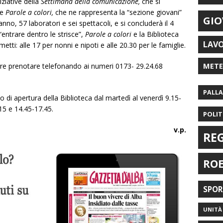
ziative della
Settimana della comunicazione,
che si
 e
Parole a colori,
che ne rappresenta la “sezione giovani”
GIO
anno, 57 laboratori e sei spettacoli, e si concluderà il 4
entrare dentro le strisce”,
Parole a colori
e la Biblioteca
LAV
tti: alle 17 per nonni e nipoti e alle 20.30 per le famiglie.
MET
rre prenotare telefonando ai numeri 0173- 29.24.68
PALL
io di apertura della Biblioteca dal martedì al venerdì 9.15-
15 e 14.45-17.45.
POLIT
v.p.
RE
RO
SPO
UNITÀ 