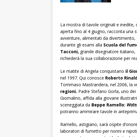
La mostra di tavole originali e inedite
aperta fino al 4 giugno, racconta una s
avventure, alimentati da divertimento, sf
durante gli esami alla
Scuola del fu
Tacconi,
grande disegnatore italiano
richiederà la sua collaborazione per re
Le matite di Angela conquistano
il Gi
nel 1997. Qui conosce
Roberto Rinald
Tommaso Mastrandera, nel 2006, la vuol
regioni.
Padre Stefano Gorla, uno dei m
Giornalino, affida alla giovane illustrat
sceneggiata da
Beppe Ramello:
Wate
potranno ammirare tavole in anteprim
Ramello, astigiano, sarà ospite d’onore 
laboratori di fumetto per nonni e nipoti