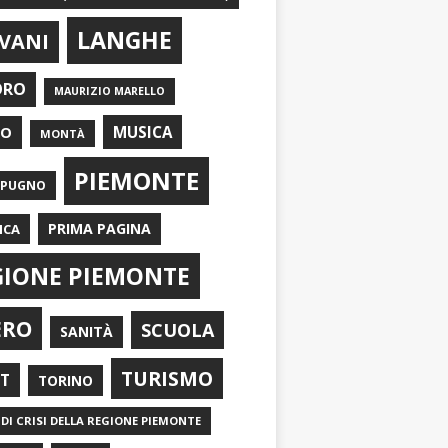
LANGHE
VANI
ORO
MAURIZIO MARELLO
EO
MUSICA
MONTÀ
PIEMONTE
APUGNO
PRIMA PAGINA
ICA
GIONE PIEMONTE
ERO
SCUOLA
SANITÀ
TURISMO
RT
TORINO
DI CRISI DELLA REGIONE PIEMONTE