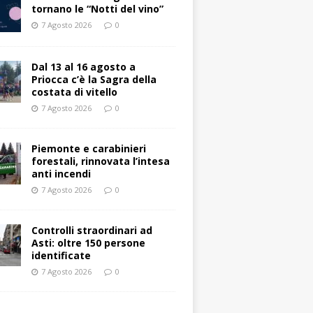
tornano le “Notti del vino”
7 Agosto 2026
0
Dal 13 al 16 agosto a
Priocca c’è la Sagra della
costata di vitello
7 Agosto 2026
0
Piemonte e carabinieri
forestali, rinnovata l’intesa
anti incendi
7 Agosto 2026
0
Controlli straordinari ad
Asti: oltre 150 persone
identificate
7 Agosto 2026
0