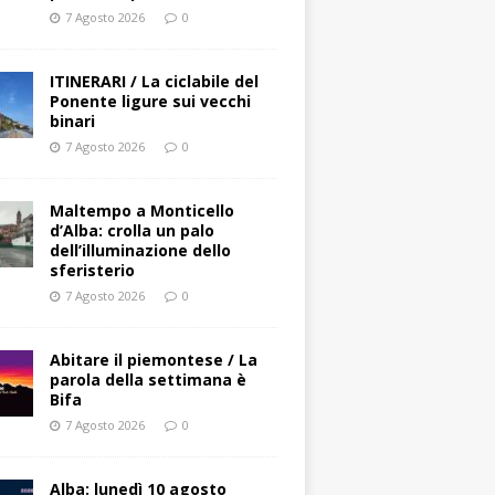
7 Agosto 2026
0
ITINERARI / La ciclabile del
Ponente ligure sui vecchi
binari
7 Agosto 2026
0
Maltempo a Monticello
d’Alba: crolla un palo
dell’illuminazione dello
sferisterio
7 Agosto 2026
0
Abitare il piemontese / La
parola della settimana è
Bifa
7 Agosto 2026
0
Alba: lunedì 10 agosto