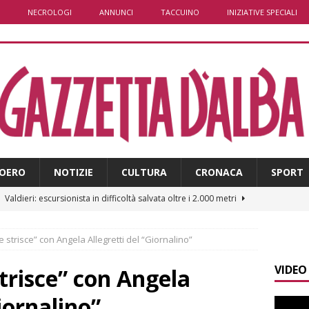
NECROLOGI
ANNUNCI
TACCUINO
INIZIATIVE SPECIALI
OERO
NOTIZIE
CULTURA
CRONACA
SPORT
]
Valdieri: escursionista in difficoltà salvata oltre i 2.000 metri
le strisce” con Angela Allegretti del “Giornalino”
]
Caso Galeasso in Comune ad Alba, per la Lega le dimissioni
VIDEO
l problema politico
ALBA
strisce” con Angela
]
ITINERARI / La ciclabile del Ponente ligure sui vecchi binari
iornalino”