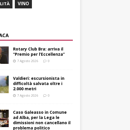
ILITÀ
VINO
ACA
Rotary Club Bra: arriva il
“Premio per l’Eccellenza”
7 Agosto 2026
0
Valdieri: escursionista in
difficoltà salvata oltre i
2.000 metri
7 Agosto 2026
0
Caso Galeasso in Comune
ad Alba, per la Lega le
dimissioni non cancellano il
problema politico