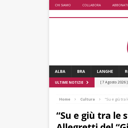
CHI SIAMO
COLLABORA
ABBONATI
ALBA
BRA
LANGHE
R
[ 7 Agosto 2026 
ULTIME NOTIZIE
CRONACA
Home
Cultura
“Su e giù tra 
[ 7 Agosto 2026 
non cancellano i
“Su e giù tra le 
[ 7 Agosto 2026 
Allegretti del “G