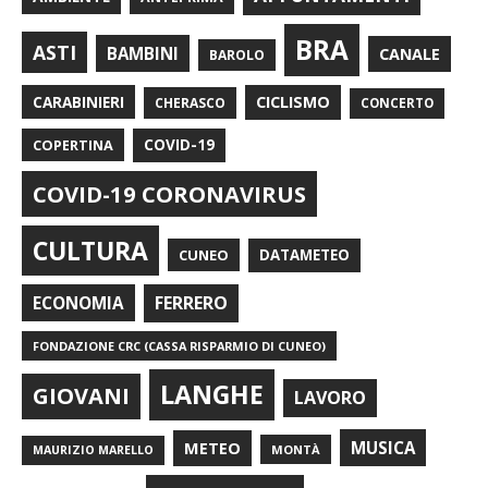
BRA
ASTI
BAMBINI
CANALE
BAROLO
CARABINIERI
CICLISMO
CHERASCO
CONCERTO
COPERTINA
COVID-19
COVID-19 CORONAVIRUS
CULTURA
CUNEO
DATAMETEO
FERRERO
ECONOMIA
FONDAZIONE CRC (CASSA RISPARMIO DI CUNEO)
LANGHE
GIOVANI
LAVORO
METEO
MUSICA
MONTÀ
MAURIZIO MARELLO