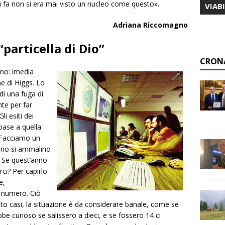
rni fa non si era mai visto un nucleo come questo».
VIAB
Adriana Riccomagno
“particella di Dio”
CRON
ino: imedia
e di Higgs. Lo
di una fuga di
te per far
i esiti dei
base a quella
. Facciamo un
nno si ammalino
. Se quest’anno
ci? Per capirlo
e,
l numero. Ciò
tto casi, la situazione è da considerare banale, come se
be curioso se salissero a dieci, e se fossero 14 ci