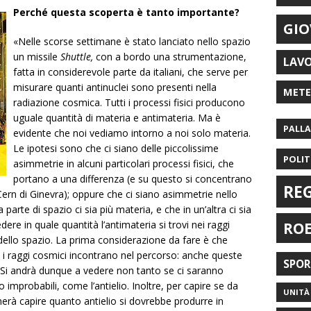
Perché questa scoperta è tanto importante?
GIO
«Nelle scorse settimane è stato lanciato nello spazio
un missile
Shuttle,
con a bordo una strumentazione,
LAV
fatta in considerevole parte da italiani, che serve per
misurare quanti antinuclei sono presenti nella
MET
radiazione cosmica. Tutti i processi fisici producono
uguale quantità di materia e antimateria. Ma è
PALL
evidente che noi vediamo intorno a noi solo materia.
Le ipotesi sono che ci siano delle piccolissime
POLIT
asimmetrie in alcuni particolari processi fisici, che
portano a una differenza (e su questo si concentrano
RE
 Cern di Ginevra); oppure che ci siano asimmetrie nello
 parte di spazio ci sia più materia, e che in un’altra ci sia
ere in quale quantità l’antimateria si trovi nei raggi
RO
dello spazio. La prima considerazione da fare è che
e i raggi cosmici incontrano nel percorso: anche queste
SPO
 Si andrà dunque a vedere non tanto se ci saranno
 improbabili, come l’antielio. Inoltre, per capire se da
UNITÀ 
nerà capire quanto antielio si dovrebbe produrre in