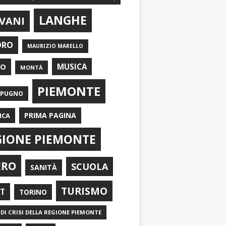
LANGHE
VANI
ORO
MAURIZIO MARELLO
EO
MUSICA
MONTÀ
PIEMONTE
APUGNO
PRIMA PAGINA
ICA
GIONE PIEMONTE
ERO
SCUOLA
SANITÀ
TURISMO
RT
TORINO
DI CRISI DELLA REGIONE PIEMONTE