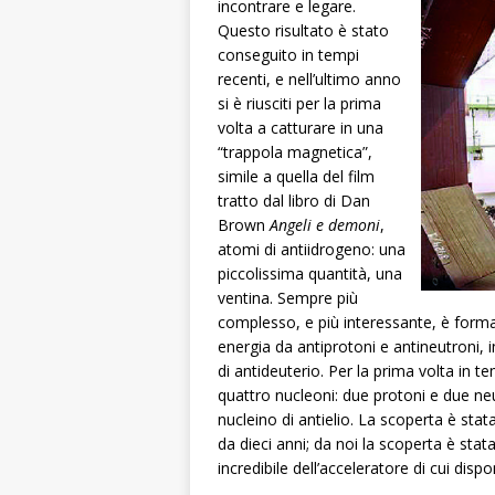
incontrare e legare.
Questo risultato è stato
conseguito in tempi
recenti, e nell’ultimo anno
si è riusciti per la prima
volta a catturare in una
“trappola magnetica”,
simile a quella del film
tratto dal libro di Dan
Brown
Angeli e demoni
,
atomi di antiidrogeno: una
piccolissima quantità, una
ventina. Sempre più
complesso, e più interessante, è forma
energia da antiprotoni e antineutroni, 
di antideuterio. Per la prima volta in te
quattro nucleoni: due protoni e due ne
nucleino di antielio. La scoperta è sta
da dieci anni; da noi la scoperta è st
incredibile dell’acceleratore di cui dis