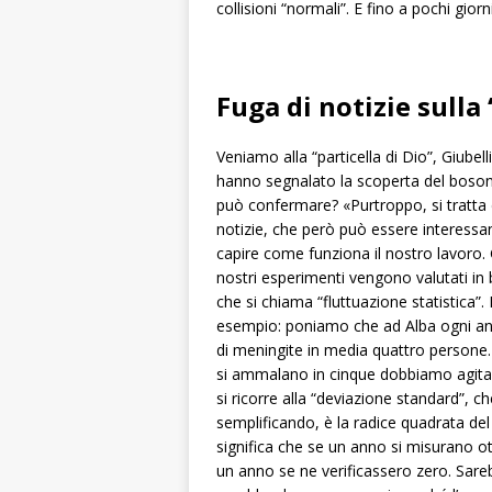
collisioni “normali”. E fino a pochi gio
Fuga di notizie sulla 
Veniamo alla “particella di Dio”, Giubell
hanno segnalato la scoperta del boson
può confermare? «Purtroppo, si tratta 
notizie, che però può essere interessan
capire come funziona il nostro lavoro. Gl
nostri esperimenti vengono valutati in 
che si chiama “fluttuazione statistica”
esempio: poniamo che ad Alba ogni a
di meningite in media quattro persone
si ammalano in cinque dobbiamo agitar
si ricorre alla “deviazione standard”, ch
semplificando, è la radice quadrata de
significa che se un anno si misurano o
un anno se ne verificassero zero. Sareb