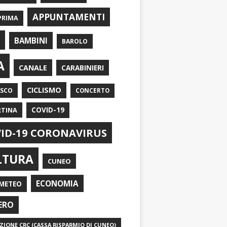
APPUNTAMENTI
PRIMA
I
BAMBINI
BAROLO
A
CANALE
CARABINIERI
CICLISMO
ASCO
CONCERTO
RTINA
COVID-19
ID-19 CORONAVIRUS
LTURA
CUNEO
ECONOMIA
METEO
ERO
IONE CRC (CASSA RISPARMIO DI CUNEO)