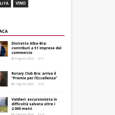
ILITÀ
VINO
ACA
Distretto Alba-Bra:
contributi a 51 imprese del
commercio
8 Agosto 2026
0
Rotary Club Bra: arriva il
“Premio per l’Eccellenza”
7 Agosto 2026
0
Valdieri: escursionista in
difficoltà salvata oltre i
2.000 metri
7 Agosto 2026
0