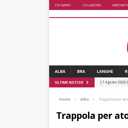
CHI SIAMO
COLLABORA
ABBONATI
ALBA
BRA
LANGHE
R
[ 7 Agosto 2026 
ULTIME NOTIZIE
[ 7 Agosto 2026 
Home
Alba
Trappola per ato
CRONACA
[ 7 Agosto 2026 
Trappola per at
non cancellano i