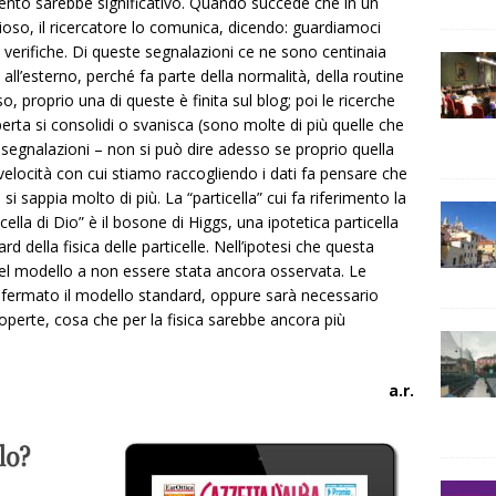
ento sarebbe significativo. Quando succede che in un
rioso, il ricercatore lo comunica, dicendo: guardiamoci
 di verifiche. Di queste segnalazioni ce ne sono centinaia
l’esterno, perché fa parte della normalità, della routine
o, proprio una di queste è finita sul blog; poi le ricerche
erta si consolidi o svanisca (sono molte di più quelle che
segnalazioni – non si può dire adesso se proprio quella
 velocità con cui stiamo raccogliendo i dati fa pensare che
 si sappia molto di più. La “particella” cui fa riferimento la
cella di Dio” è il bosone di Higgs, una ipotetica particella
 della fisica delle particelle. Nell’ipotesi che questa
 del modello a non essere stata ancora osservata. Le
onfermato il modello standard, oppure sarà necessario
operte, cosa che per la fisica sarebbe ancora più
a.r.