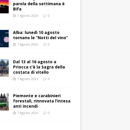
parola della settimana è
Bifa
7 Agosto 2026
0
Alba: lunedì 10 agosto
tornano le “Notti del vino”
7 Agosto 2026
0
Dal 13 al 16 agosto a
Priocca c’è la Sagra della
costata di vitello
7 Agosto 2026
0
Piemonte e carabinieri
forestali, rinnovata l’intesa
anti incendi
7 Agosto 2026
0