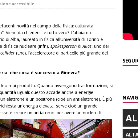
]
ITINERARI / La ciclabile del Ponente ligure sui vecchi binari
sione accessibile
]
Maltempo a Monticello d’Alba: crolla un palo dell’illuminazione
pefacenti novità nel campo della fisica: catturata
Dio”. Viene da chiedersi: è tutto vero? L’abbiamo
PRIMO PIANO
 di Alba, laureato in fisica all’Università di Torino e
]
Abitare il piemontese / La parola della settimana è Bifa
le di fisica nucleare (Infn),
spokesperson
di
Alice
, uno dei
collider
(Lhc), l’acceleratore di particelle più grande del
SEGUI
]
Alba: lunedì 10 agosto tornano le “Notti del vino”
ALBA
eria: che cosa è successo a Ginevra?
]
Distretto Alba-Bra: contributi a 51 imprese del commercio
nucleo mai prodotto. Quando avvengono trasformazioni, si
n quantità uguali: questo accade anche a energie
NAVIG
un elettrone e un positrone (cioè un antielettrone). È più
ichiesta un’energia elevata, serve cioè un grande
lesso è creare un antiatomo: per avere un nucleo di
AL
ALT