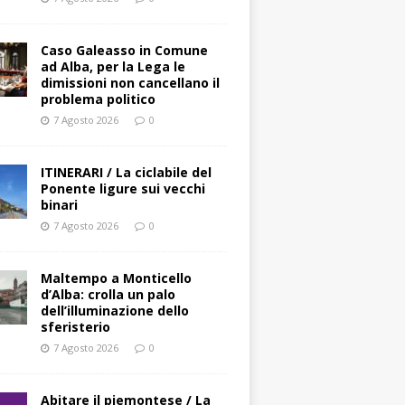
Caso Galeasso in Comune
ad Alba, per la Lega le
dimissioni non cancellano il
problema politico
7 Agosto 2026
0
ITINERARI / La ciclabile del
Ponente ligure sui vecchi
binari
7 Agosto 2026
0
Maltempo a Monticello
d’Alba: crolla un palo
dell’illuminazione dello
sferisterio
7 Agosto 2026
0
Abitare il piemontese / La