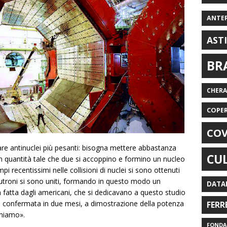
ANTE
AST
BR
CHER
COPE
COV
re antinuclei più pesanti: bisogna mettere abbastanza
CU
in quantità tale che due si accoppino e formino un nucleo
mpi recentissimi nelle collisioni di nuclei si sono ottenuti
utroni si sono uniti, formando in questo modo un
DATA
ta fatta dagli americani, che si dedicavano a questo studio
ata confermata in due mesi, a dimostrazione della potenza
FERR
poniamo».
FONDAZ