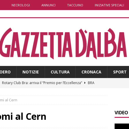
NECROLOGI
ANNUNCI
TACCUINO
INIZIATIVE SPECIALI
OERO
NOTIZIE
CULTURA
CRONACA
SPORT
]
Rotary Club Bra: arriva il “Premio per l’Eccellenza”
BRA
]
Valdieri: escursionista in difficoltà salvata oltre i 2.000 metri
mi al Cern
VIDEO
]
Caso Galeasso in Comune ad Alba, per la Lega le dimissioni
omi al Cern
l problema politico
ALBA