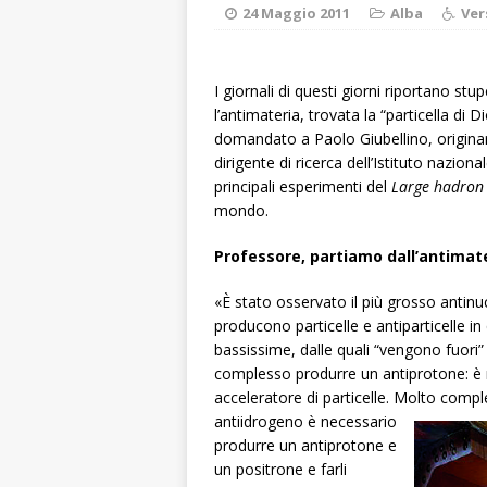
[ 7 Agosto 2026 
24 Maggio 2011
Alba
Ver
ALTRE NOTIZIE
[ 7 Agosto 2026 
I giornali di questi giorni riportano stu
l’antimateria, trovata la “particella di 
dello sferisterio
domandato a Paolo Giubellino, originario
[ 7 Agosto 2026 
dirigente di ricerca dell’Istituto naziona
principali esperimenti del
Large hadron 
CULTURA
mondo.
[ 7 Agosto 2026 
Professore, partiamo dall’antimat
[ 8 Agosto 2026 
«È stato osservato il più grosso anti
ALBA
producono particelle e antiparticelle i
bassissime, dalle quali “vengono fuori” 
complesso produrre un antiprotone: è r
acceleratore di particelle. Molto comp
antiidrogeno
è necessario
produrre un antiprotone e
un positrone e farli