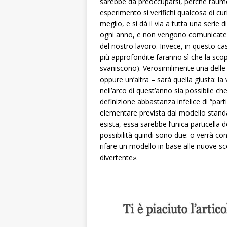
sarebbe da preoccuparsi, perché l’aum
esperimento si verifichi qualcosa di cu
meglio, e si dà il via a tutta una serie
ogni anno, e non vengono comunicate al
del nostro lavoro. Invece, in questo cas
più approfondite faranno sì che la scop
svaniscono). Verosimilmente una delle 
oppure un’altra – sarà quella giusta: la
nell’arco di quest’anno sia possibile che
definizione abbastanza infelice di “parti
elementare prevista dal modello standard
esista, essa sarebbe l’unica particella
possibilità quindi sono due: o verrà c
rifare un modello in base alle nuove sc
divertente».