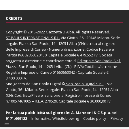
CREDITS
Copyright © 2015-2022 Gazzetta D'Alba. All Rights Reserved.
ST PAULS INTERNATIONAL S.R.L.
Via Giotto, 36 - 20145 Milano. Sede
Legale: Piazza San Paolo, 14 - 12051 Alba (CN) Iscritta al registro
delle Imprese di Cuneo - Numero di iscrizione, Codice Fiscale e
Partita IVA 02860520150. Capitale Sociale € 479.552 i.v. Società
soggetta a direzione e coordinamento di
Editoriale San Paolo
S.r.l.
-
Piazza San Paolo, 14 - 12051 Alba (CN) - P.IVA/Cod.fisc./Iscrizione
Registro Imprese di Cuneo 01660660042 - Capitale Sociale €
3.400.000 i.v.
Sito gestito da
San Paolo Digital
©
San Paolo Digital S.r.l.
, - Via
Giotto, 36 - Milano. Sede legale: Piazza San Paolo,14 - 12051 Alba
(CN), Cod. fisc./P.Iva e iscrizione al Registro Imprese di Cuneo
n.10057461005 – R.E.A. 279529. Capitale sociale € 30.000,00 i.v.
Per la tua pubblicità sul giornale:
A. Manzoni & C S.p.a.
tel
0171.609122
Informativa Whistleblowing
Cookie policy
Privacy