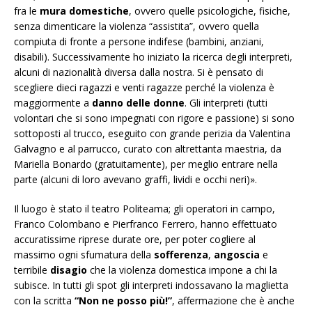
fra le
mura domestiche
, ovvero quelle psicologiche, fisiche,
senza dimenticare la violenza “assistita”, ovvero quella
compiuta di fronte a persone indifese (bambini, anziani,
disabili). Successivamente ho iniziato la ricerca degli interpreti,
alcuni di nazionalità diversa dalla nostra. Si è pensato di
scegliere dieci ragazzi e venti ragazze perché la violenza è
maggiormente a
danno delle donne
. Gli interpreti (tutti
volontari che si sono impegnati con rigore e passione) si sono
sottoposti al trucco, eseguito con grande perizia da Valentina
Galvagno e al parrucco, curato con altrettanta maestria, da
Mariella Bonardo (gratuitamente), per meglio entrare nella
parte (alcuni di loro avevano graffi, lividi e occhi neri)».
Il luogo è stato il teatro Politeama; gli operatori in campo,
Franco Colombano e Pierfranco Ferrero, hanno effettuato
accuratissime riprese durate ore, per poter cogliere al
massimo ogni sfumatura della
sofferenza
,
angoscia
e
terribile
disagio
che la violenza domestica impone a chi la
subisce. In tutti gli spot gli interpreti indossavano la maglietta
con la scritta
“Non ne posso più!”
, affermazione che è anche