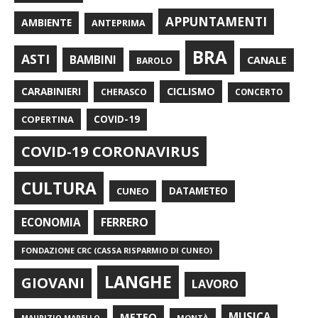
APPUNTAMENTI
AMBIENTE
ANTEPRIMA
BRA
ASTI
BAMBINI
CANALE
BAROLO
CARABINIERI
CICLISMO
CHERASCO
CONCERTO
COPERTINA
COVID-19
COVID-19 CORONAVIRUS
CULTURA
CUNEO
DATAMETEO
FERRERO
ECONOMIA
FONDAZIONE CRC (CASSA RISPARMIO DI CUNEO)
LANGHE
GIOVANI
LAVORO
METEO
MUSICA
MONTÀ
MAURIZIO MARELLO