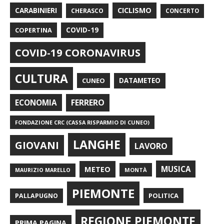
CARABINIERI
CICLISMO
CHERASCO
CONCERTO
COPERTINA
COVID-19
COVID-19 CORONAVIRUS
CULTURA
CUNEO
DATAMETEO
FERRERO
ECONOMIA
FONDAZIONE CRC (CASSA RISPARMIO DI CUNEO)
LANGHE
GIOVANI
LAVORO
METEO
MUSICA
MONTÀ
MAURIZIO MARELLO
PIEMONTE
POLITICA
PALLAPUGNO
REGIONE PIEMONTE
PRIMA PAGINA