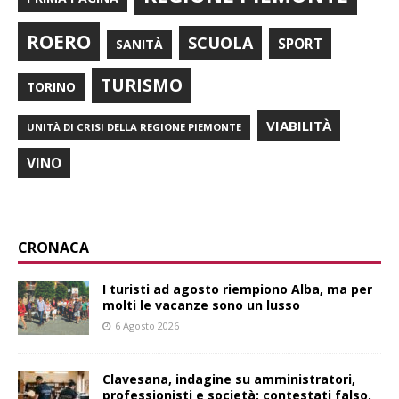
ROERO
SCUOLA
SPORT
SANITÀ
TURISMO
TORINO
VIABILITÀ
UNITÀ DI CRISI DELLA REGIONE PIEMONTE
VINO
CRONACA
I turisti ad agosto riempiono Alba, ma per
molti le vacanze sono un lusso
6 Agosto 2026
Clavesana, indagine su amministratori,
professionisti e società: contestati falso,