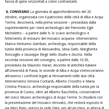
fascia di spine orizzontali a colori contrastanti.
IL CONVEGNO
La giornata di approfondimento del 20
ottobre, organizzata con il patrocinio delle città di Alba e Acqui
Terme, descriverà, nella prima sessione – presieduta dalla
soprintendente per i beni archeologici del Piemonte Egle
Micheletto – a partire dalle 9, lo scavo archeologico e
l’intervento di restauro del mosaico acquese. Interverranno
Marica Venturino Gambari, archeologa, responsabile della
tutela della provincia di Alessandria, Silvia Gatti, Margherita
Roncaglio e Giuseppe Elegir dello
Studio
e
Docilia.
Nella
seconda sessione del convegno, a partire dalle 10.30,
presieduta da Maurizio Harari, docente di antichità italiane
all’Università di Pavia, le vicende di Alba e Acqui s’intrecceranno
attraverso i confronti legati ai ritrovamenti nelle due città.
Interverranno Simona Contardi, Alberto Crosetto e Maria
Cristina Preacco, archeologa responsabile della tutela per la
provincia di Cuneo, oltre ad Alberto Bacchetta, conservatore
del civico Museo archeologico di Acqui Terme. Si chiuderà con
la presentazione del mosaico ritrovato, che resterà esposto in
via Nino Bixio, presso la sede
Egea
, per alcuni mesi, in attesa di