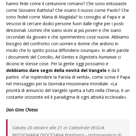
hanno fede come il centurione romano? Che sono entusiaste
come Giovanni Battista? Che osano il nuovo come Paolo? Che
sono fedeli come Maria di Magdala? Io consiglio al Papa e ai
Vescovi di cercare dodici persone fuori dalle righe per i posti
direzionali. Uomini che siano vicini ai più poveri e che siano
circondati da giovani e che sperimentino cose nuove. Abbiamo
bisogno del confronto con uomini e donne che ardono in
modo che lo spirito possa diffondersi ovunque». In altre parole
i documenti del Concilio,
Ad Gentes
e
Dignitatis humanae
ci
dicono le stesse cose. Per la gente oggi possiamo e
dobbiamo dare segni della novità del Vangelo
e da lì
partire. «Far risplendere la Parola di verità», come scrive il Papa
nel messaggio per la Giornata missionaria mondiale. «La
priorità di annuncio del Vangelo spetta a tutti nella Chiesa, è un
costante orizzonte ed è paradigma di ogni attività ecclesiale».
Don Gino Chiesa
Sabato 20 ottobre alle 21 in Cattedrale VEGLIA
MISSIONARIA DIOCESANA Preghiera – testimonianze di