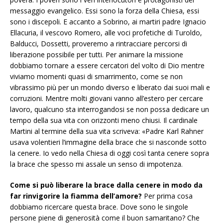
messaggio evangelico. Essi sono la forza della Chiesa, essi
sono i discepoli. E accanto a Sobrino, ai martiri padre Ignacio
Ellacuria, il vescovo Romero, alle voci profetiche di Turoldo,
Balducci, Dossetti, proveremo a rintracciare percorsi di
liberazione possibile per tutti. Per animare la missione
dobbiamo tornare a essere cercatori del volto di Dio mentre
viviamo momenti quasi di smarrimento, come se non
vibrassimo più per un mondo diverso e liberato dai suoi mali e
corruzioni. Mentre molti giovani vanno all’estero per cercare
lavoro, qualcuno sta interrogandosi se non possa dedicare un
tempo della sua vita con orizzonti meno chiusi. Il cardinale
Martini al termine della sua vita scriveva: «Padre Karl Rahner
usava volentieri l’immagine della brace che si nasconde sotto
la cenere. Io vedo nella Chiesa di oggi così tanta cenere sopra
la brace che spesso mi assale un senso di impotenza.
Come si può liberare la brace dalla cenere in modo da
far rinvigorire la fiamma dell’amore?
Per prima cosa
dobbiamo ricercare questa brace. Dove sono le singole
persone piene di generosità come il buon samaritano? Che