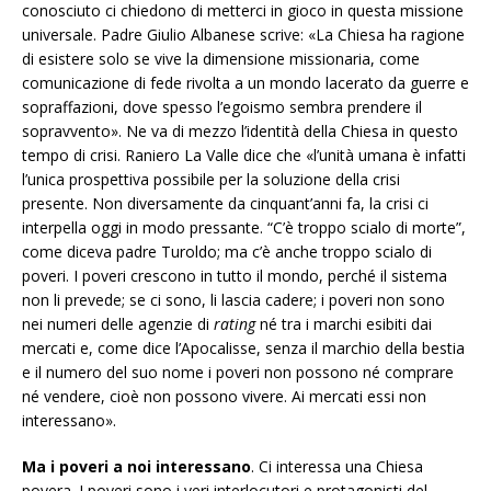
conosciuto ci chiedono di metterci in gioco in questa missione
universale. Padre Giulio Albanese scrive: «La Chiesa ha ragione
di esistere solo se vive la dimensione missionaria, come
comunicazione di fede rivolta a un mondo lacerato da guerre e
sopraffazioni, dove spesso l’egoismo sembra prendere il
sopravvento». Ne va di mezzo l’identità della Chiesa in questo
tempo di crisi. Raniero La Valle dice che «l’unità umana è infatti
l’unica prospettiva possibile per la soluzione della crisi
presente. Non diversamente da cinquant’anni fa, la crisi ci
interpella oggi in modo pressante. “C’è troppo scialo di morte”,
come diceva padre Turoldo; ma c’è anche troppo scialo di
poveri. I poveri crescono in tutto il mondo, perché il sistema
non li prevede; se ci sono, li lascia cadere; i poveri non sono
nei numeri delle agenzie di
rating
né tra i marchi esibiti dai
mercati e, come dice l’Apocalisse, senza il marchio della bestia
e il numero del suo nome i poveri non possono né comprare
né vendere, cioè non possono vivere. Ai mercati essi non
interessano».
Ma i poveri a noi interessano
. Ci interessa una Chiesa
povera. I poveri sono i veri interlocutori e protagonisti del