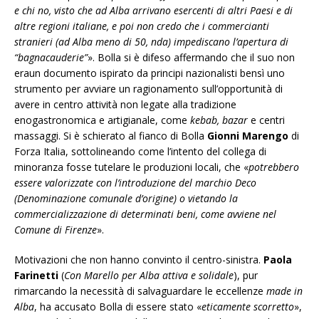
e chi no, visto che ad Alba arrivano esercenti di altri Paesi e di
altre regioni italiane, e poi non credo che i commercianti
stranieri (ad Alba meno di 50, nda) impediscano l’apertura di
“bagnacauderie”
». Bolla si è difeso affermando che il suo non
eraun documento ispirato da principi nazionalisti bensì uno
strumento per avviare un ragionamento sull’opportunità di
avere in centro attività non legate alla tradizione
enogastronomica e artigianale, come
kebab, bazar
e centri
massaggi. Si è schierato al fianco di Bolla
Gionni Marengo
di
Forza Italia, sottolineando come l’intento del collega di
minoranza fosse tutelare le produzioni locali, che «
potrebbero
essere valorizzate con l’introduzione del marchio Deco
(Denominazione comunale d’origine) o vietando la
commercializzazione di determinati beni, come avviene nel
Comune di Firenze
».
Motivazioni che non hanno convinto il centro-sinistra.
Paola
Farinetti
(
Con Marello per Alba attiva e solidale
), pur
rimarcando la necessità di salvaguardare le eccellenze
made in
Alba
, ha accusato Bolla di essere stato «
eticamente scorretto
»,