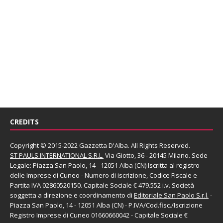
CREDITS
Copyright © 2015-2022 Gazzetta D'Alba. All Rights Reserved.
ST PAULS INTERNATIONAL S.R.L.
Via Giotto, 36 - 20145 Milano. Sede
Legale: Piazza San Paolo, 14 - 12051 Alba (CN) Iscritta al registro
delle Imprese di Cuneo - Numero di iscrizione, Codice Fiscale e
Partita IVA 02860520150. Capitale Sociale € 479.552 i.v. Società
soggetta a direzione e coordinamento di
Editoriale San Paolo
S.r.l.
-
Piazza San Paolo, 14 - 12051 Alba (CN) - P.IVA/Cod.fisc./Iscrizione
Registro Imprese di Cuneo 01660660042 - Capitale Sociale €