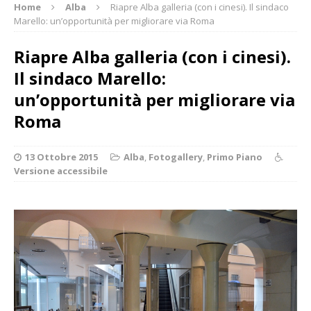
Home
Alba
Riapre Alba galleria (con i cinesi). Il sindaco
Marello: un’opportunità per migliorare via Roma
Riapre Alba galleria (con i cinesi).
Il sindaco Marello:
un’opportunità per migliorare via
Roma
13 Ottobre 2015
Alba
,
Fotogallery
,
Primo Piano
Versione accessibile