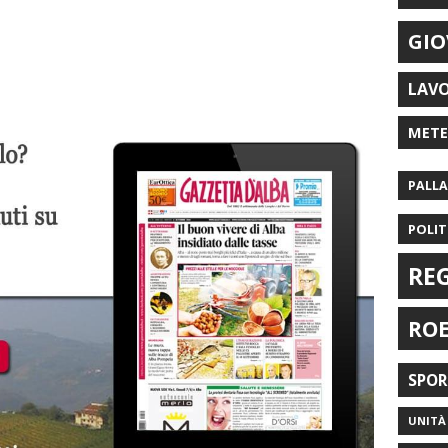
GIO
LAV
MET
PALL
POLIT
RE
RO
SPO
UNITÀ 