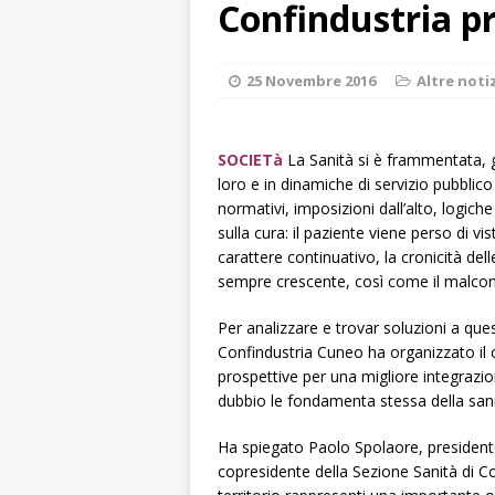
Confindustria 
[ 8 Agosto 2026 
rotatoria
ALB
25 Novembre 2016
Altre noti
[ 8 Agosto 2026 
LANGHE
SOCIETà
La Sanità si è frammentata,
[ 8 Agosto 2026 
loro e in dinamiche di servizio pubblic
degrado
CRO
normativi, imposizioni dall’alto, logiche
sulla cura: il paziente viene perso di vi
[ 8 Agosto 2026 
carattere continuativo, la cronicità de
paese attivo
L
sempre crescente, così come il malcont
[ 9 Agosto 2026 
Per analizzare e trovar soluzioni a que
lo fa arrestare
Confindustria Cuneo ha organizzato il c
prospettive per una migliore integrazio
dubbio le fondamenta stessa della sani
Ha spiegato Paolo Spolaore, presidente
copresidente della Sezione Sanità di C