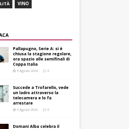
ILITÀ
VINO
ACA
Pallapugno, Serie A: si è
chiusa la stagione regolare,
ora spazio alle semifinali di
Coppa Italia
9 Agosto 2026
0
Succede a Trofarello, vede
un ladro attraverso la
telecamera e lo fa
arrestare
9 Agosto 2026
0
Domani Alba celebra il