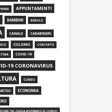
APPUNTAMENTI
PRIMA
I
BAMBINI
BAROLO
A
CANALE
CARABINIERI
CICLISMO
ASCO
CONCERTO
RTINA
COVID-19
ID-19 CORONAVIRUS
LTURA
CUNEO
ECONOMIA
METEO
ERO
IONE CRC (CASSA RISPARMIO DI CUNEO)