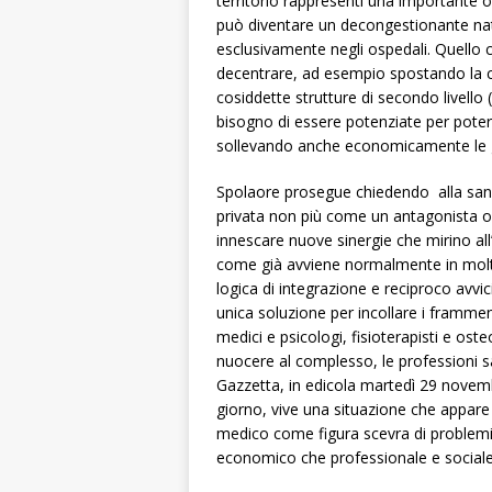
territorio rappresenti una importante o
può diventare un decongestionante natura
esclusivamente negli ospedali. Quello c
decentrare, ad esempio spostando la cu
cosiddette strutture di secondo livello
bisogno di essere potenziate per poter
sollevando anche economicamente le gr
Spolaore prosegue chiedendo alla sanit
privata non più come un antagonista o
innescare nuove sinergie che mirino all’
come già avviene normalmente in molte
logica di integrazione e reciproco avvi
unica soluzione per incollare i frammen
medici e psicologi, fisioterapisti e os
nuocere al complesso, le professioni sa
Gazzetta, in edicola martedì 29 novemb
giorno, vive una situazione che appare 
medico come figura scevra di problemi,
economico che professionale e sociale