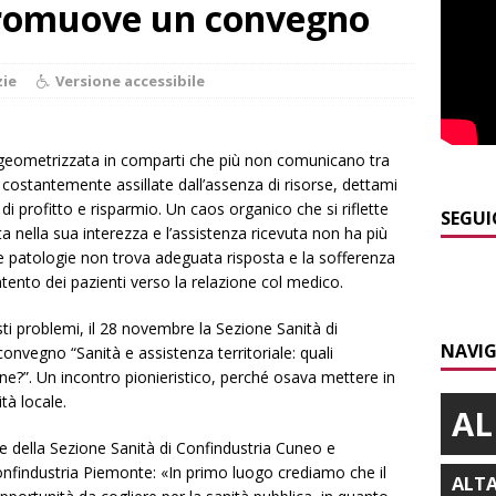
promuove un convegno
]
Modifiche alla viabilità a Scaparoni per i lavori della nuova
A
zie
Versione accessibile
]
ITINERARI / Trenta chilometri su due ruote lungo il Belbo
 geometrizzata in comparti che più non comunicano tra
]
Cuneo, stretta della Polizia: controlli, denunce e lotta al
o costantemente assillate dall’assenza di risorse, dettami
NACA
 di profitto e risparmio. Un caos organico che si riflette
SEGUI
sta nella sua interezza e l’assistenza ricevuta non ha più
]
La festa di San Rocco dimostra che Santo Stefano Belbo è un
lle patologie non trova adeguata risposta e la sofferenza
ANGHE
ento dei pazienti verso la relazione col medico.
]
Succede a Trofarello, vede un ladro attraverso la telecamera e
sti problemi, il 28 novembre la Sezione Sanità di
NAVIG
CRONACA
onvegno “Sanità e assistenza territoriale: quali
ne?”. Un incontro pionieristico, perché osava mettere in
tà locale.
AL
 della Sezione Sanità di Confindustria Cuneo e
onfindustria Piemonte: «In primo luogo crediamo che il
ALT