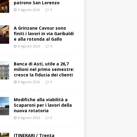
patrono San Lorenzo
9 Agosto 2026
0
A Grinzane Cavour sono
finiti i lavori in via Garibaldi
e alla rotonda al Gallo
8 Agosto 2026
0
Banca di Asti, utile a 26,7
milioni nel primo semestre:
cresce la fiducia dei clienti
8 Agosto 2026
0
Modifiche alla viabilità a
Scaparoni per i lavori della
nuova rotatoria
8 Agosto 2026
0
ITINERARI / Trenta