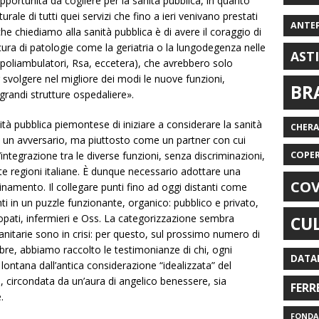
pportunità da cogliere per la sanità pubblica, in quanto
le di tutti quei servizi che fino a ieri venivano prestati
ANTE
he chiediamo alla sanità pubblica è di avere il coraggio di
ra di patologie come la geriatria o la lungodegenza nelle
AST
 (poliambulatori, Rsa, eccetera), che avrebbero solo
 svolgere nel migliore dei modi le nuove funzioni,
BR
andi strutture ospedaliere».
à pubblica piemontese di iniziare a considerare la sanità
CHER
 un avversario, ma piuttosto come un partner con cui
COPE
integrazione tra le diverse funzioni, senza discriminazioni,
 regioni italiane. È dunque necessario adottare una
COV
cinamento. Il collegare punti fino ad oggi distanti come
ti in un puzzle funzionante, organico: pubblico e privato,
teopati, infermieri e Oss. La categorizzazione sembra
CU
nitarie sono in crisi: per questo, sul prossimo numero di
re, abbiamo raccolto le testimonianze di chi, ogni
DATA
lontana dall’antica considerazione “idealizzata” del
 circondata da un’aura di angelico benessere, sia
FERR
.
FONDAZ