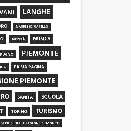
LANGHE
VANI
ORO
MAURIZIO MARELLO
EO
MUSICA
MONTÀ
PIEMONTE
APUGNO
PRIMA PAGINA
ICA
GIONE PIEMONTE
ERO
SCUOLA
SANITÀ
TURISMO
RT
TORINO
DI CRISI DELLA REGIONE PIEMONTE