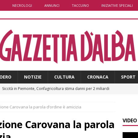
NECROLOGI
ANNUNCI
TACCUINO
INIZIATIVE SPECIALI
OERO
NOTIZIE
CULTURA
CRONACA
SPORT
]
Siccità in Piemonte, Confagricoltura stima danni per 2 miliardi
E
zione Carovana la parola d’ordine è amicizia
]
Sanità Piemonte, Gribaudo: «I cittadini pagano l’inefficienza»
VIDEO
E
azione Carovana la parola
]
Serie D, il Bra nel Girone A: definito il cammino dei giallorossi
zia