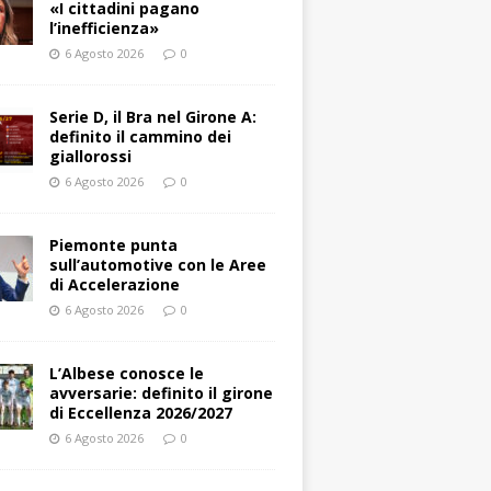
«I cittadini pagano
l’inefficienza»
6 Agosto 2026
0
Serie D, il Bra nel Girone A:
definito il cammino dei
giallorossi
6 Agosto 2026
0
Piemonte punta
sull’automotive con le Aree
di Accelerazione
6 Agosto 2026
0
L’Albese conosce le
avversarie: definito il girone
di Eccellenza 2026/2027
6 Agosto 2026
0