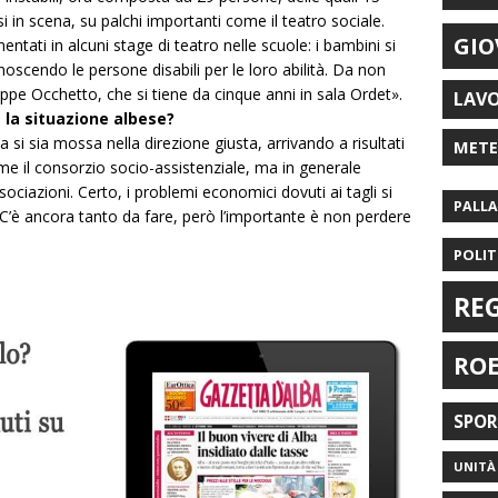
si in scena, su palchi importanti come il teatro sociale.
GIO
entati in alcuni stage di teatro nelle scuole: i bambini si
noscendo le persone disabili per le loro abilità. Da non
ppe Occhetto, che si tiene da cinque anni in sala Ordet».
LAV
 la situazione albese?
a si sia mossa nella direzione giusta, arrivando a risultati
MET
me il consorzio socio-assistenziale, ma in generale
sociazioni. Certo, i problemi economici dovuti ai tagli si
PALL
 C’è ancora tanto da fare, però l’importante è non perdere
POLIT
RE
RO
SPO
UNITÀ 