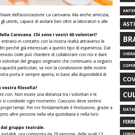
ANTE
chiave dell’associazione La carovana. Ma anche amicizia,
gli utenti, capace di andare ben oltre ai laboratori e alle
AST
della Carovana. Chi sono i vostri 60 volontari?
BR
i entrano in contatto con la nostra realtà attraverso le
tri perché già interessati a questo tipo di esperienza. Dal
CHER
ervizio civile può chiedere di collaborare con noi e dare
volontari del gruppo originario che continuano a seguirci.
COPE
capacità particolari, se non la condivisione delle nostre
 nostra porta è sempre aperta, in base alla disponibilità di
COV
 vostra filosofia?
CU
re con. Non esiste una distanza tra i volontari e le
io si condivide ogni momento. Ciascuno deve sentirsi
i propri tempi. Per noi fondamentale è l’inclusione, grazie a
DATA
 altre persone nella vita quotidiana e nella loro
FERR
 dal gruppo teatrale.
 instabili, ora composta da 29 persone, delle quali 13
FONDAZ