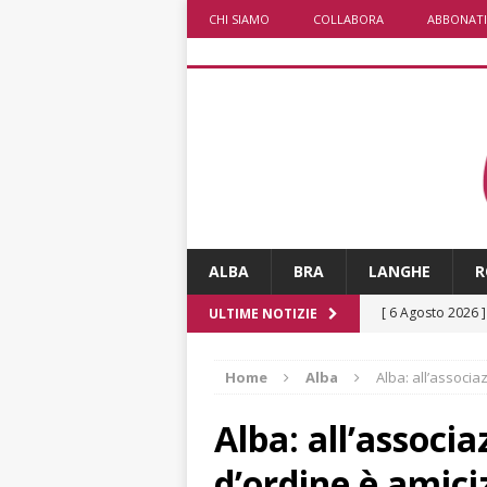
CHI SIAMO
COLLABORA
ABBONATI
ALBA
BRA
LANGHE
R
[ 6 Agosto 2026 
ULTIME NOTIZIE
ALTRE NOTIZI
Home
Alba
Alba: all’associa
[ 6 Agosto 2026 
ALTRE NOTIZI
Alba: all’associ
[ 6 Agosto 2026 
d’ordine è amici