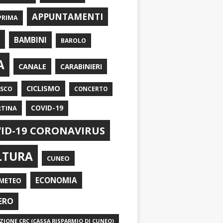
APPUNTAMENTI
PRIMA
I
BAMBINI
BAROLO
A
CANALE
CARABINIERI
CICLISMO
ASCO
CONCERTO
RTINA
COVID-19
ID-19 CORONAVIRUS
LTURA
CUNEO
ECONOMIA
METEO
ERO
IONE CRC (CASSA RISPARMIO DI CUNEO)