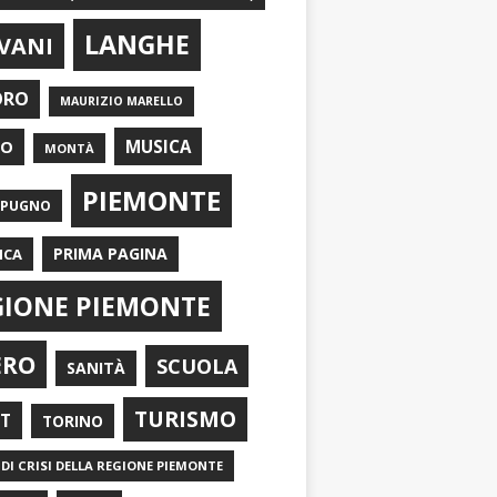
LANGHE
VANI
ORO
MAURIZIO MARELLO
EO
MUSICA
MONTÀ
PIEMONTE
APUGNO
PRIMA PAGINA
ICA
GIONE PIEMONTE
ERO
SCUOLA
SANITÀ
TURISMO
RT
TORINO
DI CRISI DELLA REGIONE PIEMONTE