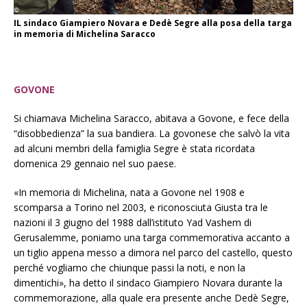
IL sindaco Giampiero Novara e Dedè Segre alla posa della targa
in memoria di Michelina Saracco
GOVONE
Si chiamava Michelina Saracco, abitava a Govone, e fece della
“disobbedienza” la sua bandiera. La govonese che salvò la vita
ad alcuni membri della famiglia Segre è stata ricordata
domenica 29 gennaio nel suo paese.
«In memoria di Michelina, nata a Govone nel 1908 e
scomparsa a Torino nel 2003, e riconosciuta Giusta tra le
nazioni il 3 giugno del 1988 dall’istituto Yad Vashem di
Gerusalemme, poniamo una targa commemorativa accanto a
un tiglio appena messo a dimora nel parco del castello, questo
perché vogliamo che chiunque passi la noti, e non la
dimentichi», ha detto il sindaco Giampiero Novara durante la
commemorazione, alla quale era presente anche Dedè Segre,