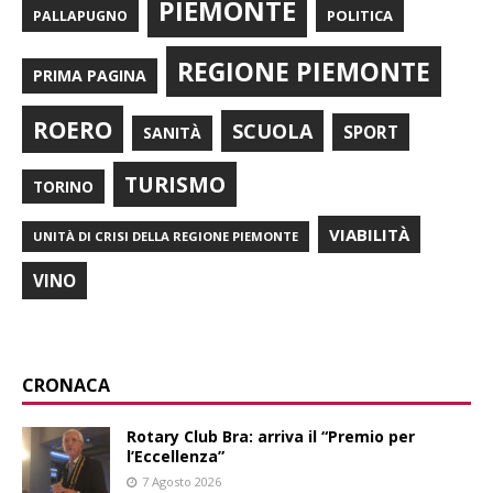
PIEMONTE
POLITICA
PALLAPUGNO
REGIONE PIEMONTE
PRIMA PAGINA
ROERO
SCUOLA
SPORT
SANITÀ
TURISMO
TORINO
VIABILITÀ
UNITÀ DI CRISI DELLA REGIONE PIEMONTE
VINO
CRONACA
Rotary Club Bra: arriva il “Premio per
l’Eccellenza”
7 Agosto 2026